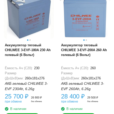
Аккумулятор тяговый
Аккумулятор тяговый
CHILWEE 3-EVF-180A 230 Ah
CHILWEE 3-EVF-200A 260 Ah
гелевый (6 Вольт)
гелевый (6 Вольт)
Ёмкость Ач (С20):
230
Ёмкость Ач (С20):
260
Размер
Размер
(ДхШхВ)мм:
260x181x276
(ДхШхВ)мм:
260x181x276
АКБ гелевый CHILWEE 3-
АКБ гелевый CHILWEE 3-
EVF 230Ah, 6.26g
EVF 260Ah, 6.26g
25 700
₽
28 400
₽
26 800
₽
29 500
₽
при обмене
при обмене
без обмена
без обмена
В наличии
В наличии