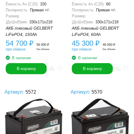
Ёмкость Ач (С20):
150
Ёмкость Ач (С20):
60
Полярность:
Прямая +/-
Полярность:
Прямая +/-
Размер
Размер
(ДхШхВ)мм:
330x171x218
(ДхШхВ)мм:
330x171x218
АКБ тяговый GELBERT
АКБ тяговый GELBERT
LiFePO4, 150Ah
LiFePO4, 60Ah
54 700
₽
45 300
₽
56 000
₽
46 000
₽
при обмене
при обмене
без обмена
без обмена
В наличии
В наличии
В корзину
В корзину
Артикул:
5572
Артикул:
5570