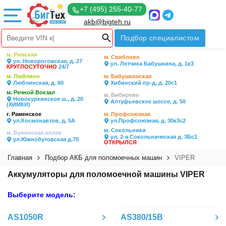
+7 (495) 255-40-77
akb@bigteh.ru
Подбор специалистом
м. Римская
м. Свиблово
ул. Новорогожская, д. 27
ул. Летчика Бабушкина, д. 1к3
КРУГЛОСУТОЧНО
24/7
м. Люблино
м. Бабушкинская
Люблинская, д. 60
Хибинский пр-д, д. 20с1
м. Речной Вокзал
м. Бибирево
Новокуркинское ш., д. 20
Алтуфьевское шоссе, д. 50
(ХИМКИ)
г. Раменское
м. Профсоюзная
ул.Космонавтов, д. 5А
ул.Профсоюзная, д. 30к3с2
м. Сокольники
м. Бунинская аллея
ул. 2-я Сокольническая д. 3Бс1
ул.Южнобутовская д.70
ОТКРЫЛСЯ
Главная
Подбор АКБ для поломоечных машин
VIPER
Аккумуляторы для поломоечной машины VIPER
Выберите модель:
AS1050R
AS380/15В