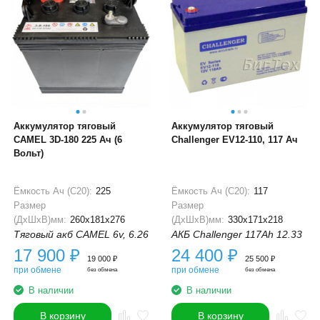
Аккумулятор тяговый
Аккумулятор тяговый
CAMEL 3D-180 225 Ач (6
Challenger EV12-110, 117 Ач
Вольт)
Ёмкость Ач (С20):
225
Ёмкость Ач (С20):
117
Размер
Размер
(ДхШхВ)мм:
260x181x276
(ДхШхВ)мм:
330x171x218
Тяговый акб CAMEL 6v, 6.26
АКБ Challenger 117Ah 12.33
17 900
₽
24 400
₽
19 000
₽
25 500
₽
при обмене
при обмене
без обмена
без обмена
В наличии
В наличии
В корзину
В корзину