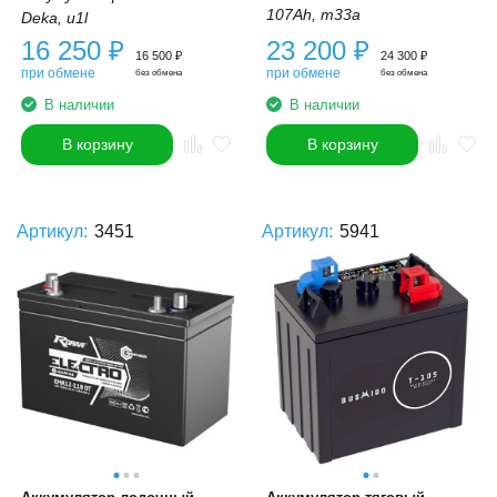
107Ah, m33a
Deka, u1l
16 250
₽
23 200
₽
16 500
₽
24 300
₽
при обмене
при обмене
без обмена
без обмена
В наличии
В наличии
В корзину
В корзину
Артикул:
3451
Артикул:
5941