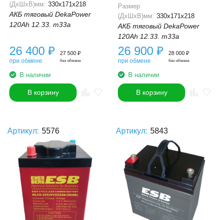
(ДхШхВ)мм:
330x171x218
Размер
АКБ тяговый DekaPower
(ДхШхВ)мм:
330x171x218
120Ah 12.33. m33a
АКБ тяговый DekaPower
120Ah 12.33. m33a
26 400
₽
26 900
₽
27 500
₽
28 000
₽
при обмене
при обмене
без обмена
без обмена
В наличии
В наличии
В корзину
В корзину
Артикул:
5576
Артикул:
5843