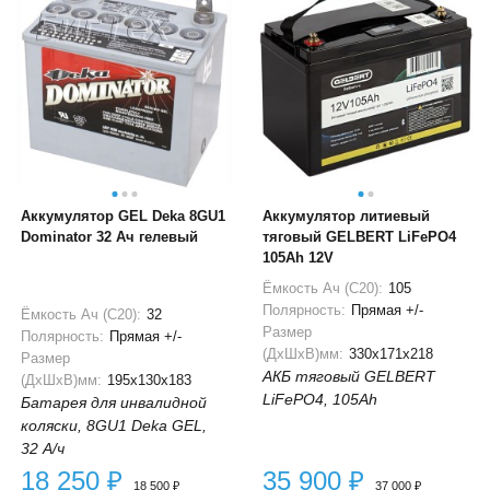
Аккумулятор GEL Deka 8GU1
Аккумулятор литиевый
Dominator 32 Ач гелевый
тяговый GELBERT LiFePO4
105Ah 12V
Ёмкость Ач (С20):
105
Полярность:
Прямая +/-
Ёмкость Ач (С20):
32
Размер
Полярность:
Прямая +/-
(ДхШхВ)мм:
330x171x218
Размер
АКБ тяговый GELBERT
(ДхШхВ)мм:
195x130x183
LiFePO4, 105Ah
Батарея для инвалидной
коляски, 8GU1 Deka GEL,
32 А/ч
18 250
₽
35 900
₽
18 500
₽
37 000
₽