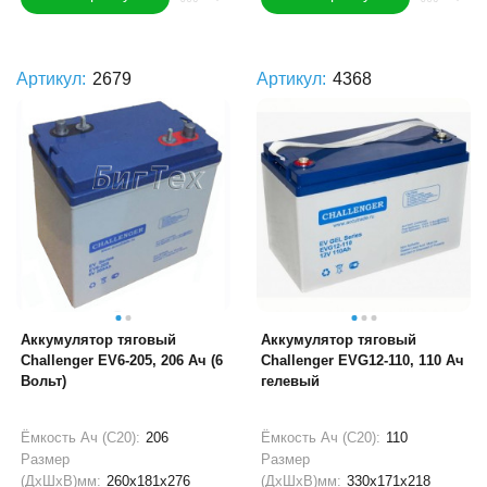
Артикул:
2679
Артикул:
4368
Аккумулятор тяговый
Аккумулятор тяговый
Challenger EV6-205, 206 Ач (6
Challenger EVG12-110, 110 Ач
Вольт)
гелевый
Ёмкость Ач (С20):
206
Ёмкость Ач (С20):
110
Размер
Размер
(ДхШхВ)мм:
260x181x276
(ДхШхВ)мм:
330x171x218