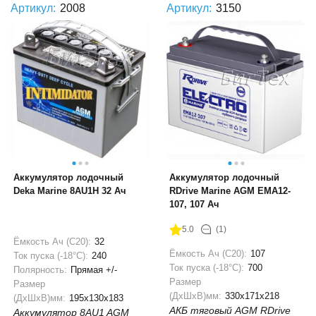
Артикул:
2008
Артикул:
3150
Аккумулятор лодочный
Аккумулятор лодочный
Deka Marine 8AU1H 32 Ач
RDrive Marine AGM EMA12-
107, 107 Ач
5.0
(1)
Ёмкость Ач (С20):
32
Ёмкость Ач (С20):
107
Ток пуска (-18°С):
240
Ток пуска (-18°С):
700
Полярность:
Прямая +/-
Размер
Размер
(ДхШхВ)мм:
330x171x218
(ДхШхВ)мм:
195x130x183
АКБ тяговый AGM RDrive
Аккумулятор 8AU1 AGM