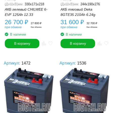
(ДхШхВ)мм:
330x171x218
(ДхШхВ)мм:
244x190x276
АКБ гелевый CHILWEE 6-
АКБ тяговый Deka
EVF 125Ah 12.33
8GTE35 210Ah 6.24g
26 700
₽
31 600
₽
27 800
₽
32 700
₽
при обмене
при обмене
без обмена
без обмена
В наличии
В наличии
В корзину
В корзину
Артикул:
1472
Артикул:
1536