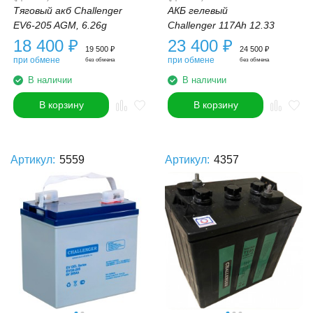
Тяговый акб Challenger
АКБ гелевый
EV6-205 AGM, 6.26g
Challenger 117Ah 12.33
18 400
₽
23 400
₽
19 500
₽
24 500
₽
при обмене
при обмене
без обмена
без обмена
В наличии
В наличии
В корзину
В корзину
Артикул:
5559
Артикул:
4357