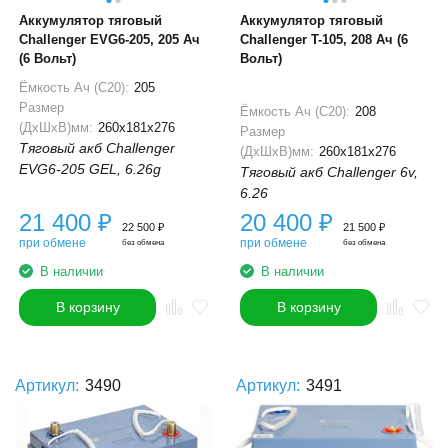
Аккумулятор тяговый
Аккумулятор тяговый
Challenger EVG6-205, 205 Ач
Challenger T-105, 208 Ач (6
(6 Вольт)
Вольт)
Ёмкость Ач (С20):
205
Размер
Ёмкость Ач (С20):
208
(ДхШхВ)мм:
260x181x276
Размер
Тяговый акб Challenger
(ДхШхВ)мм:
260x181x276
EVG6-205 GEL, 6.26g
Тяговый акб Challenger 6v,
6.26
21 400
₽
20 400
₽
22 500
₽
21 500
₽
при обмене
при обмене
без обмена
без обмена
В наличии
В наличии
В корзину
В корзину
Артикул:
3490
Артикул:
3491