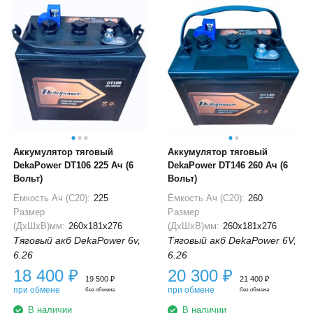
Аккумулятор тяговый
Аккумулятор тяговый
DekaPower DT106 225 Ач (6
DekaPower DT146 260 Ач (6
Вольт)
Вольт)
Ёмкость Ач (С20):
225
Ёмкость Ач (С20):
260
Размер
Размер
(ДхШхВ)мм:
260x181x276
(ДхШхВ)мм:
260x181x276
Тяговый акб DekaPower 6v,
Тяговый акб DekaPower 6V,
6.26
6.26
18 400
₽
20 300
₽
19 500
₽
21 400
₽
при обмене
при обмене
без обмена
без обмена
В наличии
В наличии