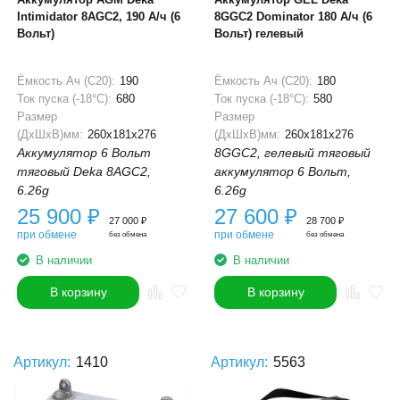
Intimidator 8AGC2, 190 А/ч (6
8GGC2 Dominator 180 А/ч (6
Вольт)
Вольт) гелевый
Ёмкость Ач (С20):
190
Ёмкость Ач (С20):
180
Ток пуска (-18°С):
680
Ток пуска (-18°С):
580
Размер
Размер
(ДхШхВ)мм:
260x181x276
(ДхШхВ)мм:
260x181x276
Аккумулятор 6 Вольт
8GGC2, гелевый тяговый
тяговый Deka 8AGC2,
аккумулятор 6 Вольт,
6.26g
6.26g
25 900
₽
27 600
₽
27 000
₽
28 700
₽
при обмене
при обмене
без обмена
без обмена
В наличии
В наличии
В корзину
В корзину
Артикул:
1410
Артикул:
5563