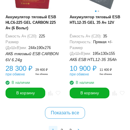
Аккумулятор тяговый ESB
Аккумулятор тяговый ESB
HLC6-225 GEL CARBON 225
HTL12-35 GEL 35 Ач 12V
Ач (6 Вольт)
Ёмкость Ач (С20):
225
Ёмкость Ач (С20):
35
Размер
Полярность:
Прямая +/-
(ДхШхВ)мм:
244x190x276
Размер
АКБ тяговый ESB CARBON
(ДхШхВ)мм:
195x130x155
АКБ ESB HTL12-35 35Ah
6V 6.24g
28 300
₽
10 900
₽
29 400
₽
11 400
₽
при обмене
при обмене
без обмена
без обмена
В наличии
В наличии
В корзину
В корзину
Показать все