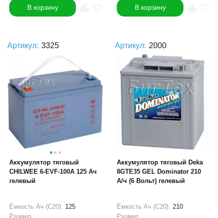
В корзину
В корзину
Артикул:
3325
Артикул:
2000
Аккумулятор тяговый
Аккумулятор тяговый Deka
CHILWEE 6-EVF-100A 125 Ач
8GTE35 GEL Dominator 210
гелевый
А/ч (6 Вольт) гелевый
Ёмкость Ач (С20):
125
Ёмкость Ач (С20):
210
Размер
Размер