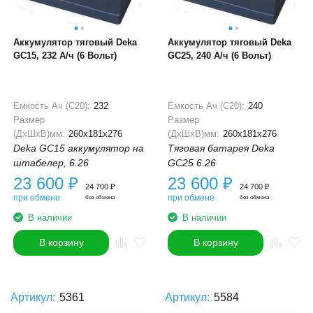
Аккумулятор тяговый Deka
Аккумулятор тяговый Deka
GC15, 232 А/ч (6 Вольт)
GC25, 240 А/ч (6 Вольт)
Ёмкость Ач (С20):
232
Ёмкость Ач (С20):
240
Размер
Размер
(ДхШхВ)мм:
260x181x276
(ДхШхВ)мм:
260x181x276
Deka GC15 аккумулятор на
Тяговая батарея Deka
штабелер, 6.26
GC25 6.26
23 600
₽
23 600
₽
24 700
₽
24 700
₽
при обмене
при обмене
без обмена
без обмена
В наличии
В наличии
В корзину
В корзину
Артикул:
5361
Артикул:
5584