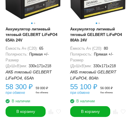
Аккумулятор литиевый
Аккумулятор литиевый
тяговый GELBERT LiFePO4
тяговый GELBERT LiFePO4
65Ah 24V
80Ah 24V
Ёмкость Ач (С20):
65
Ёмкость Ач (С20):
80
Полярность:
Прямая +/-
Полярность:
Прямая +/-
Размер
Размер
(ДхШхВ)мм:
330x171x218
(ДхШхВ)мм:
330x171x218
АКБ тяговый GELBERT
АКБ тяговый GELBERT
LiFePO4, 65Ah
LiFePO4, 80Ah
58 300
₽
55 100
₽
59 000
₽
56 000
₽
при обмене
при обмене
без обмена
без обмена
В наличии
В наличии
В корзину
В корзину