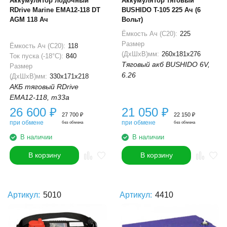
Аккумулятор лодочный
Аккумулятор тяговый
RDrive Marine EMA12-118 DT
BUSHIDO T-105 225 Ач (6
AGM 118 Ач
Вольт)
Ёмкость Ач (С20):
225
Размер
Ёмкость Ач (С20):
118
(ДхШхВ)мм:
260x181x276
Ток пуска (-18°С):
840
Тяговый акб BUSHIDO 6V,
Размер
6.26
(ДхШхВ)мм:
330x171x218
АКБ тяговый RDrive
EMA12-118, m33a
26 600
₽
21 050
₽
27 700
₽
22 150
₽
при обмене
при обмене
без обмена
без обмена
В наличии
В наличии
В корзину
В корзину
Артикул:
5010
Артикул:
4410