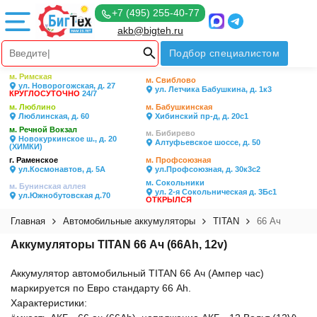
+7 (495) 255-40-77
akb@bigteh.ru
Подбор специалистом
м. Римская
м. Свиблово
ул. Новорогожская, д. 27
ул. Летчика Бабушкина, д. 1к3
КРУГЛОСУТОЧНО
24/7
м. Люблино
м. Бабушкинская
Люблинская, д. 60
Хибинский пр-д, д. 20с1
м. Речной Вокзал
м. Бибирево
Новокуркинское ш., д. 20
Алтуфьевское шоссе, д. 50
(ХИМКИ)
г. Раменское
м. Профсоюзная
ул.Космонавтов, д. 5А
ул.Профсоюзная, д. 30к3с2
м. Сокольники
м. Бунинская аллея
ул. 2-я Сокольническая д. 3Бс1
ул.Южнобутовская д.70
ОТКРЫЛСЯ
Главная
Автомобильные аккумуляторы
TITAN
66 Ач
Аккумуляторы TITAN 66 Ач (66Ah, 12v)
Аккумулятор автомобильный TITAN 66 Ач (Ампер час)
маркируется по Евро стандарту 66 Ah.
Характеристики: