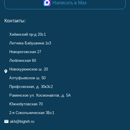
Написать в Max
Контакты:
Хибинский пр-д 20с1
Летчика Бабушкина 1к3
Новорогожская 27
Люблинская 60
Новокуркинское ш. 20
Алтуфьевское ш. 50
Профсоюзная, д. 30к3с2
Раменское ул. Космонавтов, д. 5А
Южнобутовская 70
2-я Сокольническая 3Бс1
akb@bigteh.ru