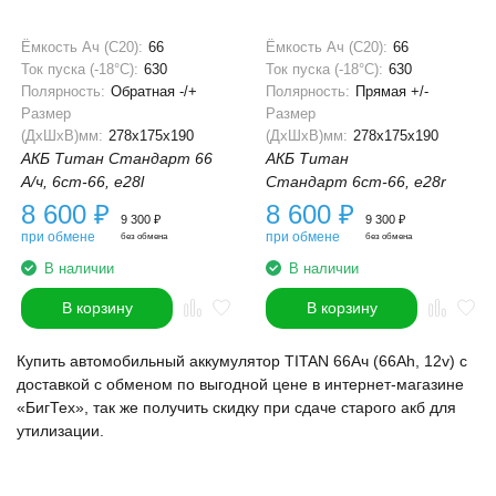
Ёмкость Ач (С20):
66
Ёмкость Ач (С20):
66
Ток пуска (-18°С):
630
Ток пуска (-18°С):
630
Полярность:
Обратная -/+
Полярность:
Прямая +/-
Размер
Размер
(ДхШхВ)мм:
278x175x190
(ДхШхВ)мм:
278x175x190
АКБ Титан Стандарт 66
АКБ Титан
А/ч, 6ст-66, e28l
Стандарт 6ст-66, e28r
8 600
₽
8 600
₽
9 300
₽
9 300
₽
при обмене
при обмене
без обмена
без обмена
В наличии
В наличии
В корзину
В корзину
Купить автомобильный аккумулятор TITAN 66Ач (66Ah, 12v) с
доставкой с обменом по выгодной цене в интернет-магазине
«БигТех», так же получить скидку при сдаче старого акб для
утилизации.