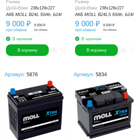
Размер
Размер
(ДхШхВ)мм:
238x129x227
(ДхШхВ)мм:
238x129x227
АКБ MOLL B24L 50Ah, b24l
АКБ MOLL B24LS 50Ah, b24l
9 000
₽
9 000
₽
9 500
₽
9 500
₽
при обмене
при обмене
без обмена
без обмена
В наличии
В наличии
В корзину
В корзину
Артикул:
5876
Артикул:
5834