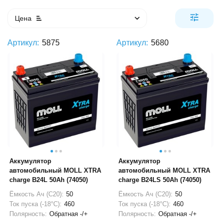
Цена
Артикул:
5875
Артикул:
5680
Аккумулятор
Аккумулятор
автомобильный MOLL XTRA
автомобильный MOLL XTRA
charge B24L 50Ah (74050)
charge B24LS 50Ah (74050)
Ёмкость Ач (С20):
50
Ёмкость Ач (С20):
50
Ток пуска (-18°С):
460
Ток пуска (-18°С):
460
Полярность:
Обратная -/+
Полярность:
Обратная -/+