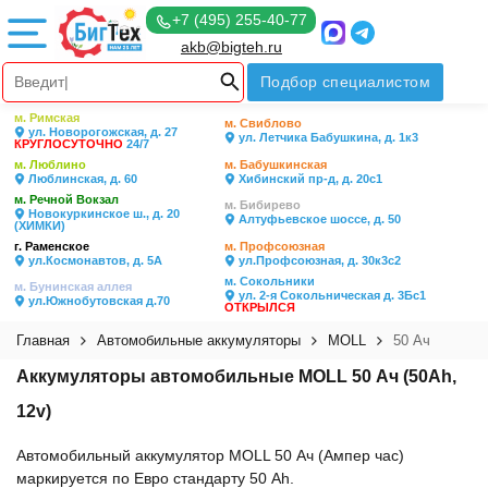
+7 (495) 255-40-77
akb@bigteh.ru
Подбор специалистом
м. Римская
м. Свиблово
ул. Новорогожская, д. 27
ул. Летчика Бабушкина, д. 1к3
КРУГЛОСУТОЧНО
24/7
м. Люблино
м. Бабушкинская
Люблинская, д. 60
Хибинский пр-д, д. 20с1
м. Речной Вокзал
м. Бибирево
Новокуркинское ш., д. 20
Алтуфьевское шоссе, д. 50
(ХИМКИ)
г. Раменское
м. Профсоюзная
ул.Космонавтов, д. 5А
ул.Профсоюзная, д. 30к3с2
м. Сокольники
м. Бунинская аллея
ул. 2-я Сокольническая д. 3Бс1
ул.Южнобутовская д.70
ОТКРЫЛСЯ
Главная
Автомобильные аккумуляторы
MOLL
50 Ач
Аккумуляторы автомобильные MOLL 50 Ач (50Ah,
12v)
Автомобильный аккумулятор MOLL 50 Ач (Ампер час)
маркируется по Евро стандарту 50 Ah.