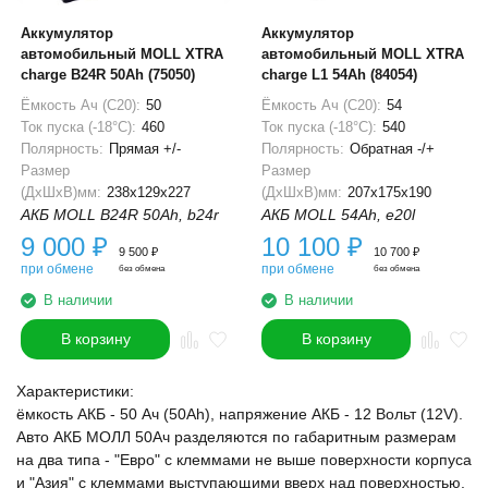
Аккумулятор
Аккумулятор
автомобильный MOLL XTRA
автомобильный MOLL XTRA
charge B24R 50Ah (75050)
charge L1 54Ah (84054)
Ёмкость Ач (С20):
50
Ёмкость Ач (С20):
54
Ток пуска (-18°С):
460
Ток пуска (-18°С):
540
Полярность:
Прямая +/-
Полярность:
Обратная -/+
Размер
Размер
(ДхШхВ)мм:
238x129x227
(ДхШхВ)мм:
207x175x190
АКБ MOLL B24R 50Ah, b24r
АКБ MOLL 54Ah, e20l
9 000
₽
10 100
₽
9 500
₽
10 700
₽
при обмене
при обмене
без обмена
без обмена
В наличии
В наличии
В корзину
В корзину
Характеристики:
ёмкость АКБ - 50 Ач (50Ah), напряжение АКБ - 12 Вольт (12V).
Авто АКБ МОЛЛ 50Ач разделяются по габаритным размерам
на два типа - "Евро" с клеммами не выше поверхности корпуса
и "Азия" с клеммами выступающими вверх над поверхностью.