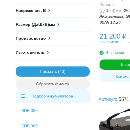
Размер
(ДхШхВ)мм:
26
Напряжение, В
АКБ гелевый G
90Ah 12.26
Размер (ДхШхВ)мм
21 200
₽
Производство
при обмене
Изготовитель
В наличии
В ко
Показать
Купить 
Сбросить фильтр
Подбор аккумулятора
Артикул:
5571
SDB 330
SDB 380