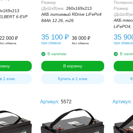
Размер
Полярнос
(ДхШхВ)мм:
260x169x213
Размер
0x169x213
АКБ литиевый RDrive LiFePo4
(ДхШхВ)м
ELBERT 6-EVF
АКБ тяг
84Ah 12.26, m26
LiFePO4,
35 100
₽
35 9
22 000
₽
36 000
₽
при обмене
при обмен
без обмена
без обмена
В наличии
В нали
рзину
В корзину
в 1 клик
Купить в 1 клик
К
Артикул:
5572
Артикул: