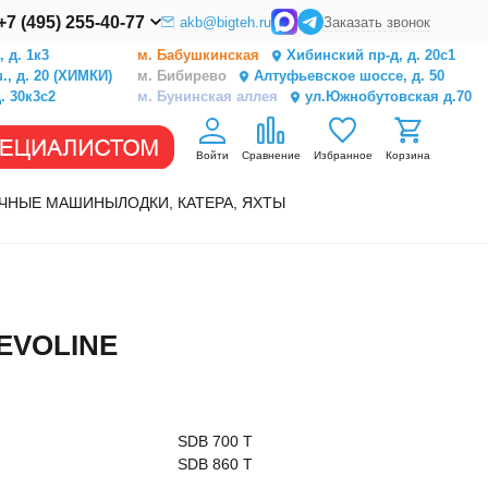
+7 (495) 255-40-77
akb@bigteh.ru
Заказать звонок
 д. 1к3
м. Бабушкинская
Хибинский пр-д, д. 20с1
, д. 20 (ХИМКИ)
м. Бибирево
Алтуфьевское шоссе, д. 50
. 30к3с2
м. Бунинская аллея
ул.Южнобутовская д.70
Войти
Сравнение
Избранное
Корзина
ЧНЫЕ МАШИНЫ
ЛОДКИ, КАТЕРА, ЯХТЫ
EVOLINE
SDB 700 T
SDB 860 T