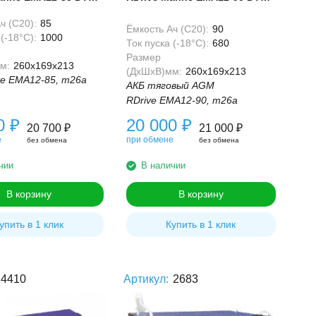
h
AGM 90 Ач
ч (С20):
85
Ёмкость Ач (С20):
90
(-18°С):
1000
Ток пуска (-18°С):
680
Размер
м:
260x169x213
(ДхШхВ)мм:
260x169x213
ve EMA12-85, m26a
АКБ тяговый AGM
RDrive EMA12-90, m26a
00
₽
20 000
₽
20 700
₽
21 000
₽
е
при обмене
без обмена
без обмена
чии
В наличии
В корзину
В корзину
упить в 1 клик
Купить в 1 клик
4410
Артикул:
2683