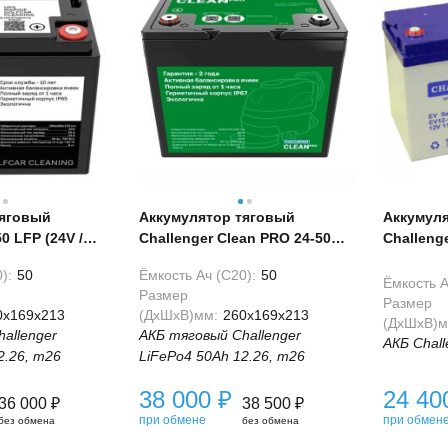
тяговый
Аккумулятор тяговый
Аккумул
0 LFP (24V /
Challenger Clean PRO 24-50
Challenge
Bluetooth
(24V / 50Ah) LiFePo4
):
50
Ёмкость Ач (С20):
50
Ёмкость А
Размер
Размер
0x169x213
(ДхШхВ)мм:
260x169x213
(ДхШхВ)м
allenger
АКБ тяговый Challenger
АКБ Chall
2.26, m26
LiFePo4 50Ah 12.26, m26
38 000
₽
24 4
36 000
₽
38 500
₽
при обмене
при обмен
без обмена
без обмена