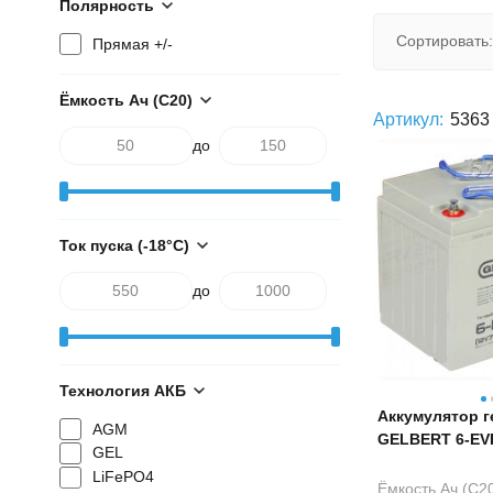
Полярность
Сортировать:
Прямая +/-
Ёмкость Ач (С20)
Артикул:
5363
до
Ток пуска (-18°С)
до
Технология АКБ
Аккумулятор 
AGM
GELBERT 6-EVF
GEL
гелевый
LiFePO4
Ёмкость Ач (С20