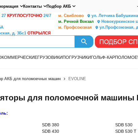
ормация
Контакты
Подбор АКБ
. 27
КРУГЛОСУТОЧНО
24/7
м. Свиблово
ул. Летчика Бабушкина,
м. Речной Вокзал
Новокуркинское ш.
5А
м. Профсоюзная
ул.Профсоюзная, д
ская, д. 3Бс1
ОТКРЫЛСЯ
О
КОММЕРЧЕСКИЕ
ГРУЗОВИКИ
ПОГРУЗЧИКИ
ГОЛЬФ-КАР
ПОЛОМОЕ
ор АКБ для поломоечных машин
EVOLINE
яторы для поломоечной машины 
ель:
SDB 380
SDB 530
SDB 430
SDB 530 T