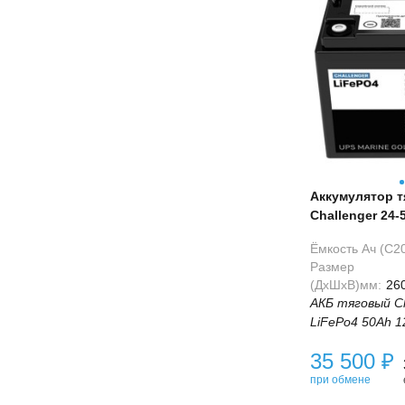
Аккумулятор 
Challenger 24-5
50Ah) LiFePo4 
Ёмкость Ач (С20
Размер
(ДхШхВ)мм:
26
АКБ тяговый Ch
LiFePo4 50Ah 1
35 500
₽
при обмене