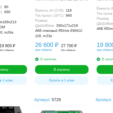
AGM 118 Ач
AGM 85A
):
80
Ёмкость А
Ёмкость Ач (С20):
118
):
650
Ток пуска 
Ток пуска (-18°С):
840
Размер
Размер
0x169x213
(ДхШхВ)м
(ДхШхВ)мм:
330x171x218
AGM
АКБ RDri
АКБ тяговый RDrive EMA12-
0, m26a
118, m33a
26 600
₽
19 8
19 900
₽
27 700
₽
при обмене
при обмен
без обмена
без обмена
В наличии
В нали
рзину
В корзину
в 1 клик
Купить в 1 клик
К
Артикул:
5729
Артикул: