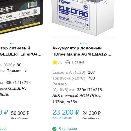
ятор литиевый
Аккумулятор лодочный
 GELBERT LiFePO4
RDrive Marine AGM EMA12-
107, 107 Ач
5.0
1 отзыв
ч (С20):
80
ть:
Прямая +/-
Ёмкость Ач (С20):
107
Ток пуска (-18°С):
700
м:
330x171x218
Размер
овый GELBERT
(ДхШхВ)мм:
330x171x218
 80Ah
АКБ тяговый AGM RDrive
107Ah, m33a
00
₽
23 200
₽
56 000
₽
24 300
₽
е
при обмене
без обмена
без обмена
чии
В наличии