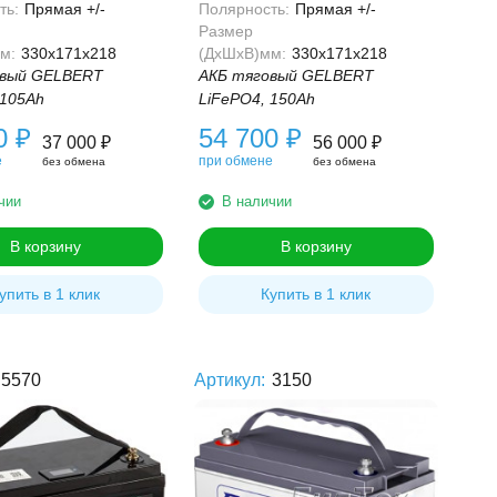
ть:
Прямая +/-
Полярность:
Прямая +/-
Размер
м:
330x171x218
(ДхШхВ)мм:
330x171x218
овый GELBERT
АКБ тяговый GELBERT
 105Ah
LiFePO4, 150Ah
00
₽
54 700
₽
37 000
₽
56 000
₽
е
при обмене
без обмена
без обмена
чии
В наличии
В корзину
В корзину
упить в 1 клик
Купить в 1 клик
5570
Артикул:
3150