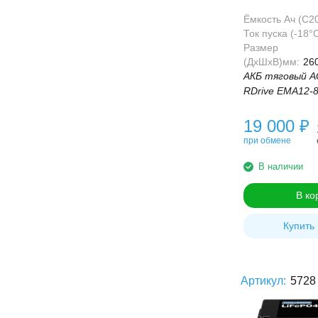
80 Ач
Ёмкость Ач (С20
Ток пуска (-18°С
Размер
(ДхШхВ)мм:
26
АКБ тяговый 
RDrive EMA12-8
19 000
₽
при обмене
В наличии
В ко
Купить 
Артикул:
5728