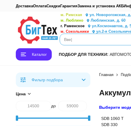
Доставка
Оплата
Скидки
Гарантия
Замена и установка АКБ
Инф
м. Римская
ул. Новорогожская, д
м. Люблино
Люблинская, д. 60
г. Раменское
ул.Космонавтов, д. 
м. Сокольники
ул.2-я Сокольниче
Каталог
ПОДБОР ДЛЯ ТЕХНИКИ:
АВТО
МОТ
Главная
Подб
Фильтр подбора
Аккумул
Цена
до
Выберите мод
SDB 1060 T
SDB 330