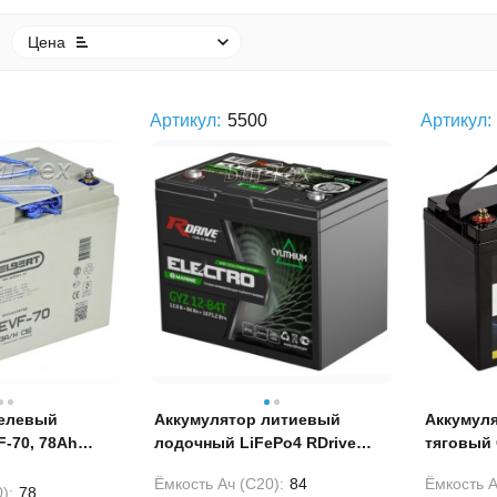
Цена
Артикул:
5500
Артикул:
гелевый
Аккумулятор литиевый
Аккумул
-70, 78Ah
лодочный LiFePo4 RDrive
тяговый
ELECTRO Marine GYZ 12-84T
105Ah 12
Ёмкость Ач (С20):
84
Ёмкость А
84Ah 12V
):
78