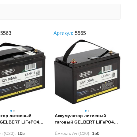
5563
Артикул:
5565
ятор литиевый
Аккумулятор литиевый
 GELBERT LiFePO4
тяговый GELBERT LiFePO4
V
150Ah 12V
ч (С20):
105
Ёмкость Ач (С20):
150