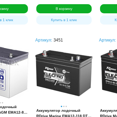
рзину
В корзину
в 1 клик
Купить в 1 клик
К
Артикул:
3451
Артикул:
лодочный
Аккумулятор лодочный
Аккумул
 AGM EMA12-80
RDrive Marine EMA12-118 DT
RDrive M