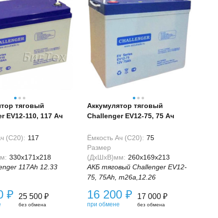
ятор тяговый
Аккумулятор тяговый
r EV12-110, 117 Ач
Challenger EV12-75, 75 Ач
ч (С20):
117
Ёмкость Ач (С20):
75
Размер
м:
330x171x218
(ДхШхВ)мм:
260x169x213
enger 117Ah 12.33
АКБ тяговый Challenger EV12-
75, 75Ah, m26a,12.26
00
₽
16 200
₽
25 500
₽
17 000
₽
е
при обмене
без обмена
без обмена