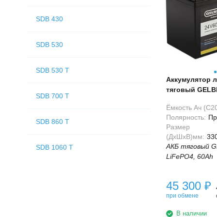
SDB 430
SDB 530
SDB 530 T
Аккумулятор 
тяговый GELB
SDB 700 T
60Ah 24V
Ёмкость Ач (С20
Полярность:
Пр
SDB 860 T
Размер
(ДхШхВ)мм:
33
АКБ тяговый 
SDB 1060 T
LiFePO4, 60Ah
45 300
₽
при обмене
В наличии