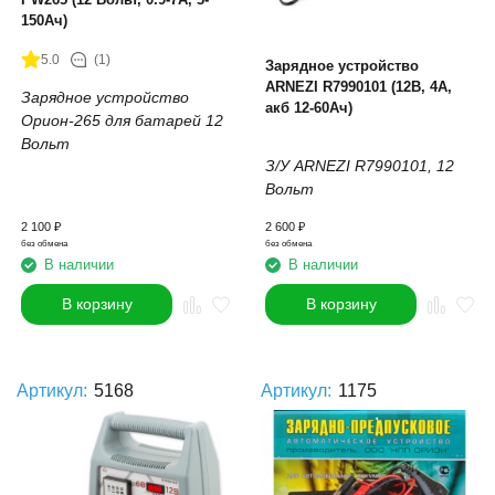
150Ач)
5.0
(1)
Зарядное устройство
ARNEZI R7990101 (12В, 4А,
Зарядное устройство
акб 12-60Ач)
Орион-265 для батарей 12
Вольт
З/У ARNEZI R7990101,
12
Вольт
2 100
₽
2 600
₽
без обмена
без обмена
В наличии
В наличии
В корзину
В корзину
Артикул:
5168
Артикул:
1175