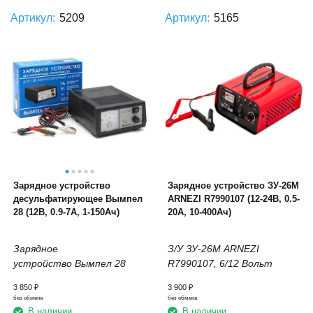
Артикул:
5209
Артикул:
5165
Зарядное устройство
Зарядное устройство ЗУ-26М
десульфатирующее Вымпел
ARNEZI R7990107 (12-24В, 0.5-
28 (12В, 0.9-7А, 1-150Ач)
20А, 10-400Ач)
Зарядное
З/У ЗУ-26М ARNEZI
устройство Вымпел 28
R7990107, 6/
12 Вольт
3 850
₽
3 900
₽
без обмена
без обмена
В наличии
В наличии