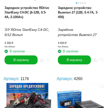
Зарядное устройство RDrive
Зарядное устройство
StartEasy C4-DC (6-12В, 0.5-
Вымпел 27 (12В, 0.4-7А, 3-
4А, 2-100Ач)
450)
З/У RDrive StartEasy C4-DC,
Зарядное
6/
12 Вольт
устройство Вымпел 27
4 300
₽
4 600
₽
без обмена
без обмена
В наличии
В наличии
В корзину
В корзину
Артикул:
1176
Артикул:
4260