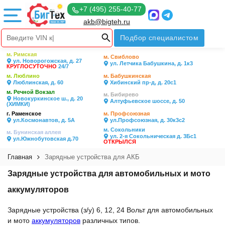
+7 (495) 255-40-77
akb@bigteh.ru
Подбор специалистом
м. Римская
м. Свиблово
ул. Новорогожская, д. 27
ул. Летчика Бабушкина, д. 1к3
КРУГЛОСУТОЧНО
24/7
м. Люблино
м. Бабушкинская
Люблинская, д. 60
Хибинский пр-д, д. 20с1
м. Речной Вокзал
м. Бибирево
Новокуркинское ш., д. 20
Алтуфьевское шоссе, д. 50
(ХИМКИ)
г. Раменское
м. Профсоюзная
ул.Космонавтов, д. 5А
ул.Профсоюзная, д. 30к3с2
м. Сокольники
м. Бунинская аллея
ул. 2-я Сокольническая д. 3Бс1
ул.Южнобутовская д.70
ОТКРЫЛСЯ
Главная
Зарядные устройства для АКБ
Зарядные устройства для автомобильных и мото
аккумуляторов
Зарядные устройства (з/у) 6, 12, 24 Вольт для автомобильных
и мото
аккумуляторов
различных типов.