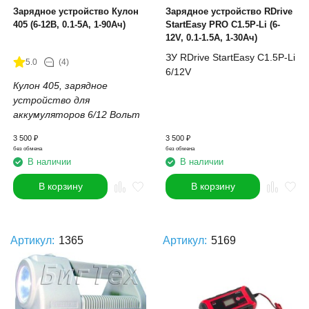
Зарядное устройство Кулон
Зарядное устройство RDrive
405 (6-12В, 0.1-5А, 1-90Ач)
StartEasy PRO C1.5P-Li (6-
12V, 0.1-1.5А, 1-30Ач)
ЗУ RDrive StartEasy C1.5P-Li
5.0
(4)
6/12V
Кулон 405, зарядное
устройство для
аккумуляторов 6/12 Вольт
3 500
₽
3 500
₽
без обмена
без обмена
В наличии
В наличии
В корзину
В корзину
Артикул:
1365
Артикул:
5169