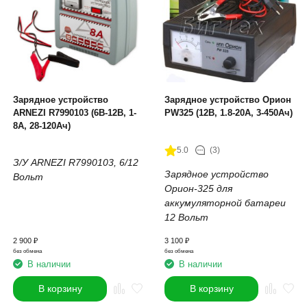
Зарядное устройство
Зарядное устройство Орион
ARNEZI R7990103 (6В-12В, 1-
PW325 (12В, 1.8-20А, 3-450Ач)
8А, 28-120Ач)
5.0
(3)
З/У ARNEZI R7990103, 6/
12
Зарядное устройство
Вольт
Орион-325 для
аккумуляторной батареи
12 Вольт
2 900
₽
3 100
₽
без обмена
без обмена
В наличии
В наличии
В корзину
В корзину