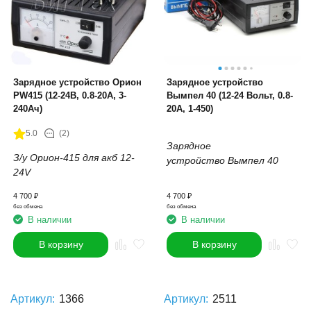
Зарядное устройство Орион
Зарядное устройство
PW415 (12-24В, 0.8-20А, 3-
Вымпел 40 (12-24 Вольт, 0.8-
240Ач)
20А, 1-450)
5.0
(2)
Зарядное
З/у Орион-415 для акб 12-
устройство Вымпел 40
24V
4 700
₽
4 700
₽
без обмена
без обмена
В наличии
В наличии
В корзину
В корзину
Артикул:
1366
Артикул:
2511