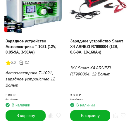
Зарядное устройство
Зарядное устройство Smart
Автоэлектрика Т-1021 (12V,
X4 ARNEZI R7990004 (12В,
0.05-9А, 3-90Ач)
0.6-8А, 10-160Ач)
5.0
(1)
З/У Smart X4 ARNEZI
Автоэлектрика Т-1021,
R7990004,
12 Вольт
зарядное устройство 12
Вольт
3 800
₽
3 800
₽
без обмена
без обмена
В наличии
В наличии
В корзину
В корзину