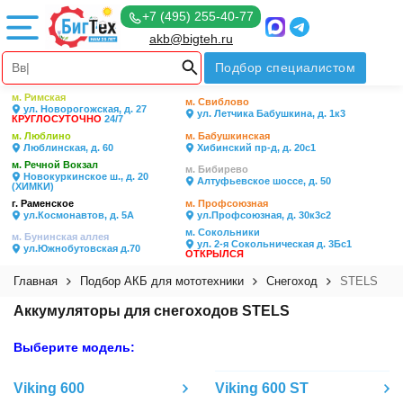
+7 (495) 255-40-77
akb@bigteh.ru
Подбор специалистом
м. Римская
м. Свиблово
ул. Новорогожская, д. 27
ул. Летчика Бабушкина, д. 1к3
КРУГЛОСУТОЧНО
24/7
м. Люблино
м. Бабушкинская
Люблинская, д. 60
Хибинский пр-д, д. 20с1
м. Речной Вокзал
м. Бибирево
Новокуркинское ш., д. 20
Алтуфьевское шоссе, д. 50
(ХИМКИ)
г. Раменское
м. Профсоюзная
ул.Космонавтов, д. 5А
ул.Профсоюзная, д. 30к3с2
м. Сокольники
м. Бунинская аллея
ул. 2-я Сокольническая д. 3Бс1
ул.Южнобутовская д.70
ОТКРЫЛСЯ
Главная
Подбор АКБ для мототехники
Снегоход
STELS
Аккумуляторы для снегоходов STELS
Выберите модель:
Viking 600
Viking 600 ST