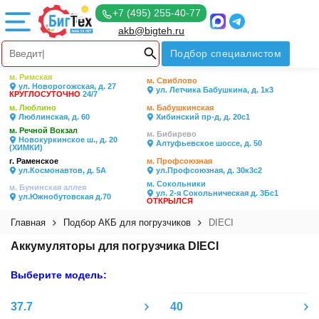
+7 (495) 255-40-77
akb@bigteh.ru
Подбор специалистом
м. Римская
м. Свиблово
ул. Новорогожская, д. 27
ул. Летчика Бабушкина, д. 1к3
КРУГЛОСУТОЧНО
24/7
м. Люблино
м. Бабушкинская
Люблинская, д. 60
Хибинский пр-д, д. 20с1
м. Речной Вокзал
м. Бибирево
Новокуркинское ш., д. 20
Алтуфьевское шоссе, д. 50
(ХИМКИ)
г. Раменское
м. Профсоюзная
ул.Космонавтов, д. 5А
ул.Профсоюзная, д. 30к3с2
м. Сокольники
м. Бунинская аллея
ул. 2-я Сокольническая д. 3Бс1
ул.Южнобутовская д.70
ОТКРЫЛСЯ
Главная
Подбор АКБ для погрузчиков
DIECI
Аккумуляторы для погрузчика DIECI
Выберите модель:
37.7
40