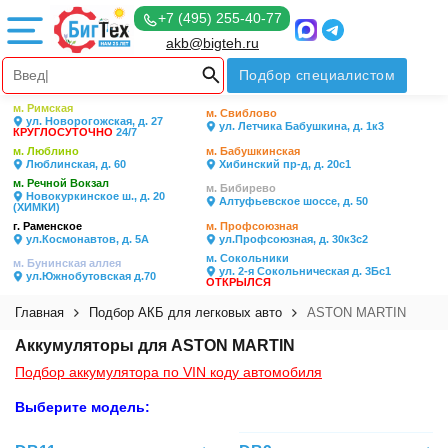
+7 (495) 255-40-77
akb@bigteh.ru
Подбор специалистом
м. Римская
м. Свиблово
ул. Новорогожская, д. 27
ул. Летчика Бабушкина, д. 1к3
КРУГЛОСУТОЧНО
24/7
м. Люблино
м. Бабушкинская
Люблинская, д. 60
Хибинский пр-д, д. 20с1
м. Речной Вокзал
м. Бибирево
Новокуркинское ш., д. 20
Алтуфьевское шоссе, д. 50
(ХИМКИ)
г. Раменское
м. Профсоюзная
ул.Космонавтов, д. 5А
ул.Профсоюзная, д. 30к3с2
м. Сокольники
м. Бунинская аллея
ул. 2-я Сокольническая д. 3Бс1
ул.Южнобутовская д.70
ОТКРЫЛСЯ
Главная
Подбор АКБ для легковых авто
ASTON MARTIN
Аккумуляторы для ASTON MARTIN
Подбор аккумулятора по VIN коду автомобиля
Выберите модель: