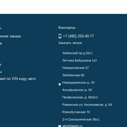
ь
Контакты
ение заказа
+7 (495) 255-40-77
а
Заказать звонок
Хибинский пр-д 20с1
Летчика Бабушкина 1к3
я
Новорогожская 27
ы
Люблинская 60
акб по VIN коду авто
Новокуркинское ш. 20
Алтуфьевское ш. 50
Профсоюзная, д. 30к3с2
Раменское ул. Космонавтов, д. 5А
Южнобутовская 70
2-я Сокольническая 3Бс1
akb@bigteh.ru