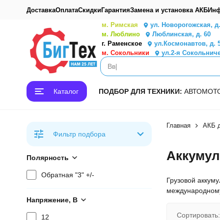
Доставка
Оплата
Скидки
Гарантия
Замена и установка АКБ
Инф
м. Римская
ул. Новорогожская, д
м. Люблино
Люблинская, д. 60
г. Раменское
ул.Космонавтов, д. 
м. Сокольники
ул.2-я Сокольниче
Каталог
ПОДБОР ДЛЯ ТЕХНИКИ:
АВТО
МОТ
Главная
АКБ д
Фильтр подбора
Аккумул
Полярность
Обратная "3" +/-
Грузовой аккуму
международному
Напряжение, В
Сортировать:
12