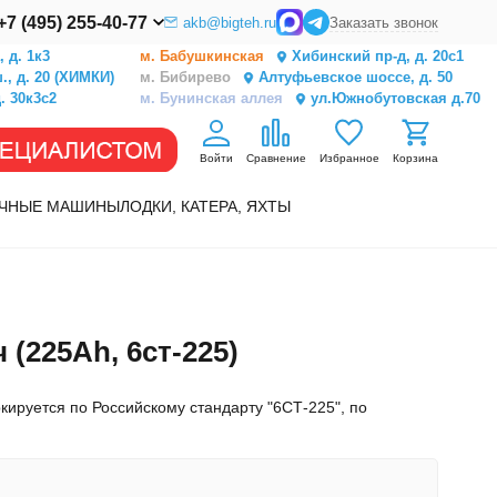
+7 (495) 255-40-77
akb@bigteh.ru
Заказать звонок
 д. 1к3
м. Бабушкинская
Хибинский пр-д, д. 20с1
, д. 20 (ХИМКИ)
м. Бибирево
Алтуфьевское шоссе, д. 50
. 30к3с2
м. Бунинская аллея
ул.Южнобутовская д.70
Войти
Сравнение
Избранное
Корзина
ЧНЫЕ МАШИНЫ
ЛОДКИ, КАТЕРА, ЯХТЫ
(225Ah, 6ст-225)
ируется по Российскому стандарту "6СТ-225", по