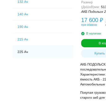
132 Ач
Размер
(ДхШхВ)мм:
51
АКБ Подольск 2
140 Ач
17 600
₽
при обмене
190 Ач
В наличии
215 Ач
В ко
225 Ач
Купить 
АКБ ПОДОЛЬСК дл
последовательн
Характеристики:
ёмкость АКБ - 2
Автомобильные 
Покупая грузов
старого акб для