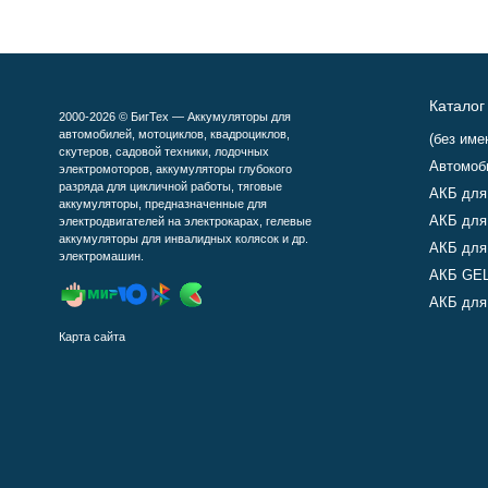
Каталог
2000-2026 © БигТех — Аккумуляторы для
автомобилей, мотоциклов, квадроциклов,
(без име
скутеров, садовой техники, лодочных
Автомоб
электромоторов, аккумуляторы глубокого
разряда для цикличной работы, тяговые
АКБ для
аккумуляторы, предназначенные для
АКБ для
электродвигателей на электрокарах, гелевые
аккумуляторы для инвалидных колясок и др.
АКБ для
электромашин.
АКБ GEL
АКБ для 
Карта сайта