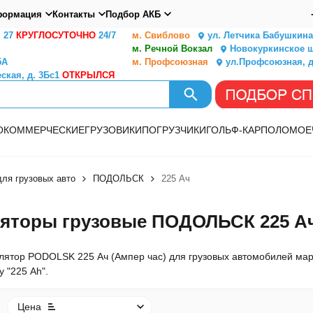
ормация
Контакты
Подбор АКБ
. 27
КРУГЛОСУТОЧНО
24/7
м. Свиблово
ул. Летчика Бабушкина,
м. Речной Вокзал
Новокуркинское ш.
5А
м. Профсоюзная
ул.Профсоюзная, д
ская, д. 3Бс1
ОТКРЫЛСЯ
О
КОММЕРЧЕСКИЕ
ГРУЗОВИКИ
ПОГРУЗЧИКИ
ГОЛЬФ-КАР
ПОЛОМОЕ
ля грузовых авто
ПОДОЛЬСК
225 Ач
яторы грузовые ПОДОЛЬСК 225 Ач 
лятор PODOLSK 225 Ач (Ампер час) для грузовых автомобилей марк
 "225 Ah".
Цена