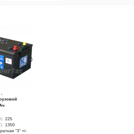
рузовой
Ач
):
225
):
1350
ратная "3" +/-