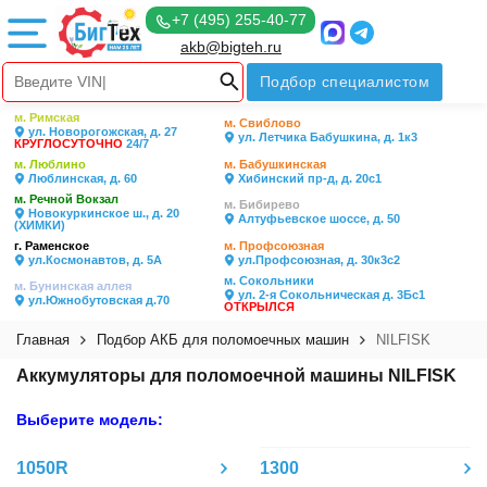
+7 (495) 255-40-77
akb@bigteh.ru
Подбор специалистом
м. Римская
м. Свиблово
ул. Новорогожская, д. 27
ул. Летчика Бабушкина, д. 1к3
КРУГЛОСУТОЧНО
24/7
м. Люблино
м. Бабушкинская
Люблинская, д. 60
Хибинский пр-д, д. 20с1
м. Речной Вокзал
м. Бибирево
Новокуркинское ш., д. 20
Алтуфьевское шоссе, д. 50
(ХИМКИ)
г. Раменское
м. Профсоюзная
ул.Космонавтов, д. 5А
ул.Профсоюзная, д. 30к3с2
м. Сокольники
м. Бунинская аллея
ул. 2-я Сокольническая д. 3Бс1
ул.Южнобутовская д.70
ОТКРЫЛСЯ
Главная
Подбор АКБ для поломоечных машин
NILFISK
Аккумуляторы для поломоечной машины NILFISK
Выберите модель:
1050R
1300