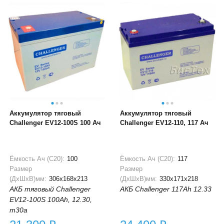
Аккумулятор тяговый
Аккумулятор тяговый
Challenger EV12-100S 100 Ач
Challenger EV12-110, 117 Ач
Ёмкость Ач (С20):
100
Ёмкость Ач (С20):
117
Размер
Размер
(ДхШхВ)мм:
306x168x213
(ДхШхВ)мм:
330x171x218
АКБ тяговый Challenger
АКБ Challenger 117Ah 12.33
EV12-100S 100Ah, 12.30,
m30a