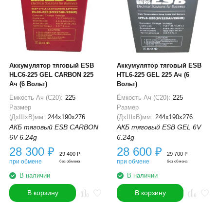
Аккумулятор тяговый ESB
Аккумулятор тяговый ESB
HLC6-225 GEL CARBON 225
HTL6-225 GEL 225 Ач (6
Ач (6 Вольт)
Вольт)
Ёмкость Ач (С20):
225
Ёмкость Ач (С20):
225
Размер
Размер
(ДхШхВ)мм:
244x190x276
(ДхШхВ)мм:
244x190x276
АКБ тяговый ESB CARBON
АКБ тяговый ESB GEL 6V
6V 6.24g
6.24g
28 300
₽
28 600
₽
29 400
₽
29 700
₽
при обмене
при обмене
без обмена
без обмена
В наличии
В наличии
В корзину
В корзину