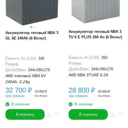
Аккумулятор тяговый NBA 3
Аккумулятор тяговый NBA 3
TU 6 E PLUS 260 Ач (6 Вольт)
GL 6E 240Ah (6 Вольт)
Ёмкость Ач (С20):
260
Ёмкость Ач (С20):
240
Размер
Размер
(ДхШхВ)мм:
244x190x276
(ДхШхВ)мм:
244x190x276
АКБ NBA 3TU6E 6.24
АКБ тяговый NBA 6V
240Ah, 6.24g
32 700
₽
28 800
₽
33 800
₽
29 900
₽
при обмене
при обмене
без обмена
без обмена
В наличии
В наличии
В корзину
В корзину