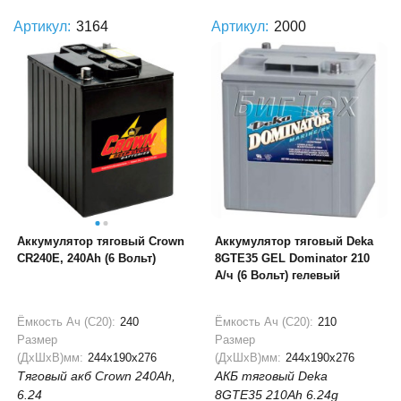
Артикул:
3164
Артикул:
2000
Аккумулятор тяговый Crown
Аккумулятор тяговый Deka
CR240E, 240Ah (6 Вольт)
8GTE35 GEL Dominator 210
А/ч (6 Вольт) гелевый
Ёмкость Ач (С20):
240
Ёмкость Ач (С20):
210
Размер
Размер
(ДхШхВ)мм:
244x190x276
(ДхШхВ)мм:
244x190x276
Тяговый акб Crown 240Ah,
АКБ тяговый Deka
6.24
8GTE35 210Ah 6.24g