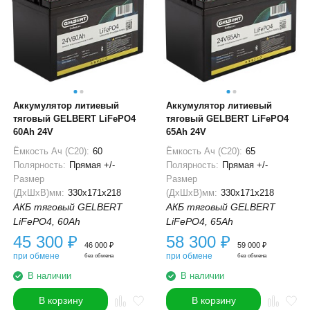
Аккумулятор литиевый
Аккумулятор литиевый
тяговый GELBERT LiFePO4
тяговый GELBERT LiFePO4
60Ah 24V
65Ah 24V
Ёмкость Ач (С20):
60
Ёмкость Ач (С20):
65
Полярность:
Прямая +/-
Полярность:
Прямая +/-
Размер
Размер
(ДхШхВ)мм:
330x171x218
(ДхШхВ)мм:
330x171x218
АКБ тяговый GELBERT
АКБ тяговый GELBERT
LiFePO4, 60Ah
LiFePO4, 65Ah
45 300
₽
58 300
₽
46 000
₽
59 000
₽
при обмене
при обмене
без обмена
без обмена
В наличии
В наличии
В корзину
В корзину