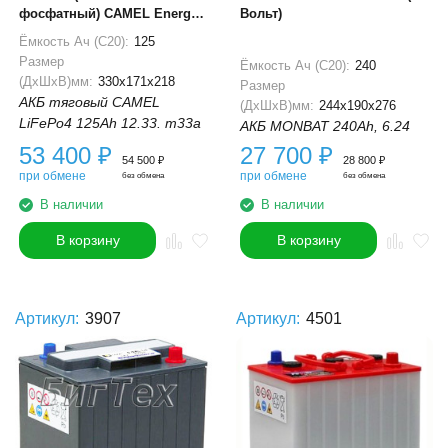
фосфатный) CAMEL Energy
Вольт)
UT-1600A 12В 125Ач
Ёмкость Ач (С20):
125
Размер
Ёмкость Ач (С20):
240
(ДхШхВ)мм:
330x171x218
Размер
АКБ тяговый CAMEL
(ДхШхВ)мм:
244x190x276
LiFePo4 125Ah 12.33. m33a
АКБ MONBAT 240Ah, 6.24
53 400
₽
27 700
₽
54 500
₽
28 800
₽
при обмене
при обмене
без обмена
без обмена
В наличии
В наличии
В корзину
В корзину
Артикул:
3907
Артикул:
4501