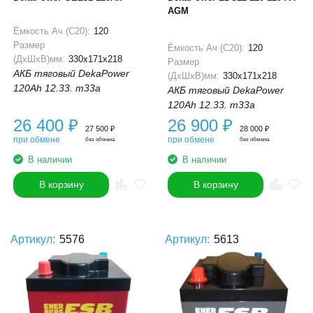
AGM
Ёмкость Ач (С20):
120
Размер
Ёмкость Ач (С20):
120
(ДхШхВ)мм:
330x171x218
Размер
АКБ тяговый DekaPower
(ДхШхВ)мм:
330x171x218
120Ah 12.33. m33a
АКБ тяговый DekaPower
120Ah 12.33. m33a
26 400
₽
26 900
₽
27 500
₽
28 000
₽
при обмене
при обмене
без обмена
без обмена
В наличии
В наличии
В корзину
В корзину
Артикул:
5576
Артикул:
5613