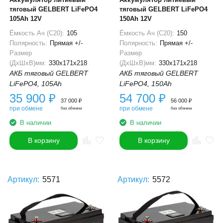
тяговый GELBERT LiFePO4
тяговый GELBERT LiFePO4
105Ah 12V
150Ah 12V
Ёмкость Ач (С20):
105
Ёмкость Ач (С20):
150
Полярность:
Прямая +/-
Полярность:
Прямая +/-
Размер
Размер
(ДхШхВ)мм:
330x171x218
(ДхШхВ)мм:
330x171x218
АКБ тяговый GELBERT
АКБ тяговый GELBERT
LiFePO4, 105Ah
LiFePO4, 150Ah
35 900
₽
54 700
₽
37 000
₽
56 000
₽
при обмене
при обмене
без обмена
без обмена
В наличии
В наличии
В корзину
В корзину
Артикул:
5571
Артикул:
5572