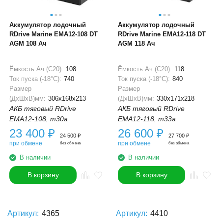
Аккумулятор лодочный
Аккумулятор лодочный
RDrive Marine EMA12-108 DT
RDrive Marine EMA12-118 DT
AGM 108 Ач
AGM 118 Ач
Ёмкость Ач (С20):
108
Ёмкость Ач (С20):
118
Ток пуска (-18°С):
740
Ток пуска (-18°С):
840
Размер
Размер
(ДхШхВ)мм:
306x168x213
(ДхШхВ)мм:
330x171x218
АКБ тяговый RDrive
АКБ тяговый RDrive
EMA12-108, m30a
EMA12-118, m33a
23 400
₽
26 600
₽
24 500
₽
27 700
₽
при обмене
при обмене
без обмена
без обмена
В наличии
В наличии
В корзину
В корзину
Артикул:
4365
Артикул:
4410