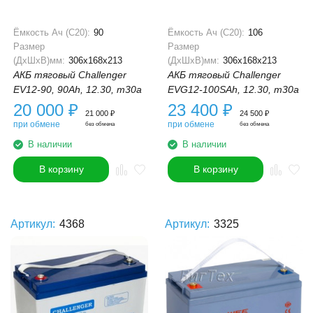
Ёмкость Ач (С20):
90
Ёмкость Ач (С20):
106
Размер
Размер
(ДхШхВ)мм:
306x168x213
(ДхШхВ)мм:
306x168x213
АКБ тяговый Challenger
АКБ тяговый Challenger
EV12-90, 90Ah, 12.30, m30a
EVG12-100SAh, 12.30, m30a
20 000
₽
23 400
₽
21 000
₽
24 500
₽
при обмене
при обмене
без обмена
без обмена
В наличии
В наличии
В корзину
В корзину
Артикул:
4368
Артикул:
3325