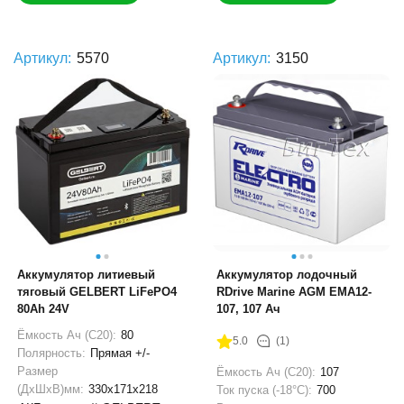
Артикул:
5570
Артикул:
3150
Аккумулятор литиевый
Аккумулятор лодочный
тяговый GELBERT LiFePO4
RDrive Marine AGM EMA12-
80Ah 24V
107, 107 Ач
Ёмкость Ач (С20):
80
5.0
(1)
Полярность:
Прямая +/-
Размер
Ёмкость Ач (С20):
107
(ДхШхВ)мм:
330x171x218
Ток пуска (-18°С):
700