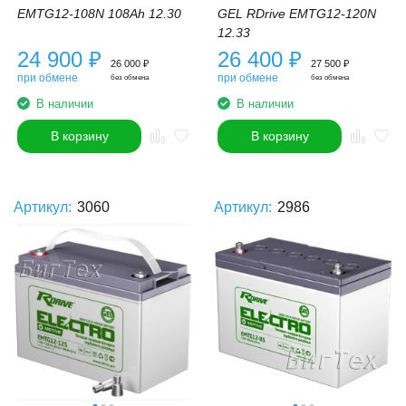
EMTG12-108N 108Ah 12.30
GEL RDrive EMTG12-120N
12.33
24 900
₽
26 400
₽
26 000
₽
27 500
₽
при обмене
при обмене
без обмена
без обмена
В наличии
В наличии
В корзину
В корзину
Артикул:
3060
Артикул:
2986