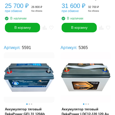
25 700
₽
31 600
₽
26 800
₽
32 700
₽
при обмене
при обмене
без обмена
без обмена
В наличии
В наличии
В корзину
В корзину
Артикул:
5591
Артикул:
5365
Аккумулятор тяговый
Аккумулятор тяговый
DekaPower GEL31 120Ah
DekaPower LDC12-120 120 Ач