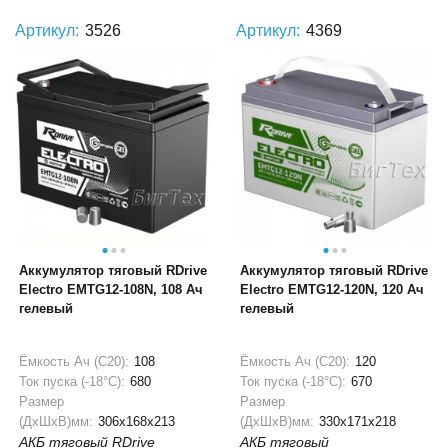
Артикул:
3526
Артикул:
4369
Аккумулятор тяговый RDrive
Аккумулятор тяговый RDrive
Electro EMTG12-108N, 108 Ач
Electro EMTG12-120N, 120 Ач
гелевый
гелевый
Ёмкость Ач (С20):
108
Ёмкость Ач (С20):
120
Ток пуска (-18°С):
680
Ток пуска (-18°С):
670
Размер
Размер
(ДхШхВ)мм:
306x168x213
(ДхШхВ)мм:
330x171x218
АКБ тяговый RDrive
АКБ тяговый