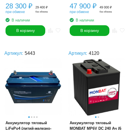
28 300
₽
47 900
₽
29 400
₽
49 000
₽
при обмене
при обмене
без обмена
без обмена
В наличии
В наличии
В корзину
В корзину
Артикул:
5443
Артикул:
4120
Аккумулятор тяговый
Аккумулятор тяговый
LiFePo4 (литий-железно-
MONBAT MP6V DC 240 Ач (6