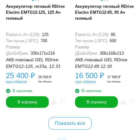
Аккумулятор тяговый RDrive
Аккумулятор тяговый RDrive
Electro EMTG12-125, 125 Ач
Electro EMTG12-85, 85 Ач
гелевый
гелевый
Ёмкость Ач (С20):
125
Ёмкость Ач (С20):
85
Ток пуска (-18°С):
700
Ток пуска (-18°С):
650
Размер
Размер
(ДхШхВ)мм:
330x171x218
(ДхШхВ)мм:
306x168x213
АКБ тяговый GEL RDrive
АКБ тяговый GEL RDrive
EMTG12-125, m33a, 12.33
EMTG12-85 12.30
25 400
₽
16 500
₽
26 500
₽
17 400
₽
при обмене
при обмене
без обмена
без обмена
В наличии
В наличии
В корзину
В корзину
Показать все