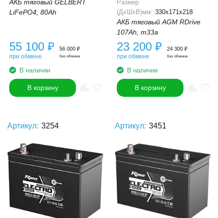
АКБ тяговый GELBERT
Размер
LiFePO4, 80Ah
(ДхШхВ)мм:
330x171x218
АКБ тяговый AGM RDrive
107Ah, m33a
55 100
₽
23 200
₽
56 000
₽
24 300
₽
при обмене
при обмене
без обмена
без обмена
В наличии
В наличии
В корзину
В корзину
Артикул:
3254
Артикул:
3451