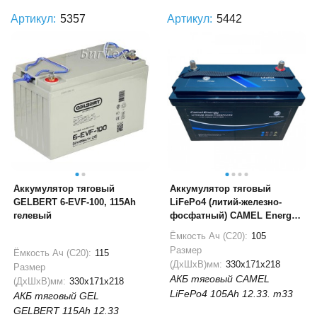
Артикул:
5357
Артикул:
5442
Аккумулятор тяговый
Аккумулятор тяговый
GELBERT 6-EVF-100, 115Ah
LiFePo4 (литий-железно-
гелевый
фосфатный) CAMEL Energy
UT-1344A 12В 105Ач
Ёмкость Ач (С20):
105
Размер
Ёмкость Ач (С20):
115
(ДхШхВ)мм:
330x171x218
Размер
АКБ тяговый CAMEL
(ДхШхВ)мм:
330x171x218
LiFePo4 105Ah 12.33. m33
АКБ тяговый GEL
GELBERT 115Ah 12.33