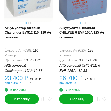
Аккумулятор тяговый
Аккумулятор тяговый
Challenger EVG12-110, 110 Ач
CHILWEE 6-EVF-100A 125 Ач
гелевый
гелевый
Ёмкость Ач (С20):
110
Ёмкость Ач (С20):
125
Размер
Размер
(ДхШхВ)мм:
330x171x218
(ДхШхВ)мм:
330x171x218
АКБ гелевый
АКБ гелевый CHILWEE 6-
Challenger 117Ah 12.33
EVF 125Ah 12.33
23 400
₽
26 700
₽
24 500
₽
27 800
₽
при обмене
при обмене
без обмена
без обмена
В наличии
В наличии
В корзину
В корзину