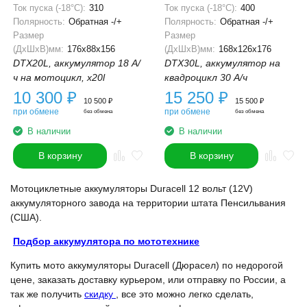
Ток пуска (-18°С):
310
Ток пуска (-18°С):
400
Полярность:
Обратная -/+
Полярность:
Обратная -/+
Размер
Размер
(ДхШхВ)мм:
176x88x156
(ДхШхВ)мм:
168x126x176
DTX20L, аккумулятор 18 А/
DTX30L, аккумулятор на
ч на мотоцикл, x20l
квадроцикл 30 А/ч
10 300
₽
15 250
₽
10 500
₽
15 500
₽
при обмене
при обмене
без обмена
без обмена
В наличии
В наличии
В корзину
В корзину
Мотоциклетные аккумуляторы Duracell 12 вольт (12V)
аккумуляторного завода на территории штата Пенсильвания
(США).
Подбор аккумулятора по мототехнике
Купить мото аккумуляторы Duracell (Дюрасел) по недорогой
цене, заказать доставку курьером, или отправку по России, а
так же получить
скидку
, все это можно легко сделать,