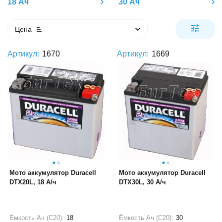
18 Ач
30 Ач
Цена
Артикул:
1670
Артикул:
1669
Мото аккумулятор Duracell
Мото аккумулятор Duracell
DTX20L, 18 А/ч
DTX30L, 30 А/ч
Ёмкость Ач (С20):
18
Ёмкость Ач (С20):
30