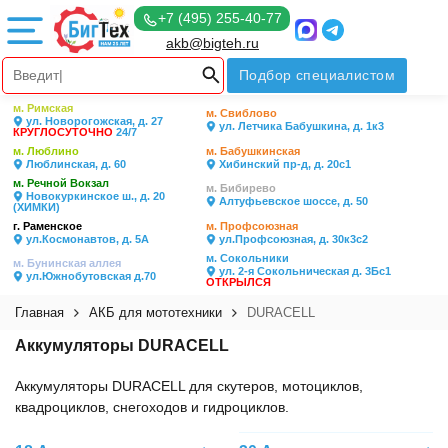
+7 (495) 255-40-77
akb@bigteh.ru
Подбор специалистом
м. Римская
м. Свиблово
ул. Новорогожская, д. 27
ул. Летчика Бабушкина, д. 1к3
КРУГЛОСУТОЧНО
24/7
м. Люблино
м. Бабушкинская
Люблинская, д. 60
Хибинский пр-д, д. 20с1
м. Речной Вокзал
м. Бибирево
Новокуркинское ш., д. 20
Алтуфьевское шоссе, д. 50
(ХИМКИ)
г. Раменское
м. Профсоюзная
ул.Космонавтов, д. 5А
ул.Профсоюзная, д. 30к3с2
м. Сокольники
м. Бунинская аллея
ул. 2-я Сокольническая д. 3Бс1
ул.Южнобутовская д.70
ОТКРЫЛСЯ
Главная
АКБ для мототехники
DURACELL
Аккумуляторы DURACELL
Аккумуляторы DURACELL для скутеров, мотоциклов,
квадроциклов, снегоходов и гидроциклов.