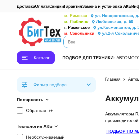
Доставка
Оплата
Скидки
Гарантия
Замена и установка АКБ
Инф
м. Римская
ул. Новорогожская, д
м. Люблино
Люблинская, д. 60
г. Раменское
ул.Космонавтов, д. 
м. Сокольники
ул.2-я Сокольниче
Каталог
ПОДБОР ДЛЯ ТЕХНИКИ:
АВТО
МОТ
Главная
Авто
Фильтр подбора
Аккумул
Полярность
Обратная -/+
Аккумуляторы R
производителей
Технология АКБ
ПОДБОР ПО М
Необслуживаемый