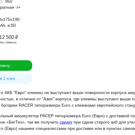
):
950
ратная -/+
3x175x190
h, e35l
12 500
₽
без обмена
рзину
в 1 клик
о АКБ "Евро" клеммы не выступают выше поверхности корпуса акк
ностью, в отличии от "Азия" корпуса, где клеммы выступают выше 
батареи RACER типоразмера Euro с клеммами европейского стандар
льный аккумулятор РАСЕР типоразмера Euro (Евро) с доставкой по
не «БигТех», так же получить
скидку
при сдаче старого акб для ут
o (Евро) нашими специалистами при доставке или в пунктах самов