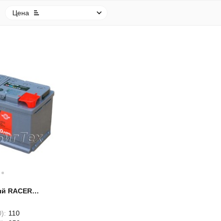
Цена
ый RACER
Ah
):
110