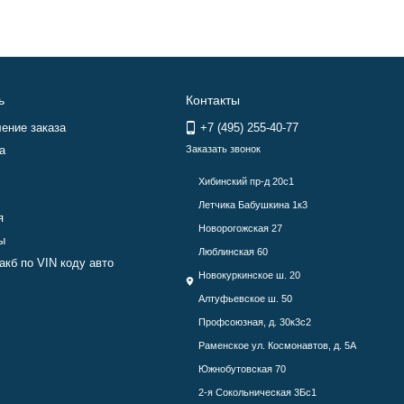
ь
Контакты
ение заказа
+7 (495) 255-40-77
а
Заказать звонок
Хибинский пр-д 20с1
Летчика Бабушкина 1к3
я
Новорогожская 27
ы
Люблинская 60
акб по VIN коду авто
Новокуркинское ш. 20
Алтуфьевское ш. 50
Профсоюзная, д. 30к3с2
Раменское ул. Космонавтов, д. 5А
Южнобутовская 70
2-я Сокольническая 3Бс1