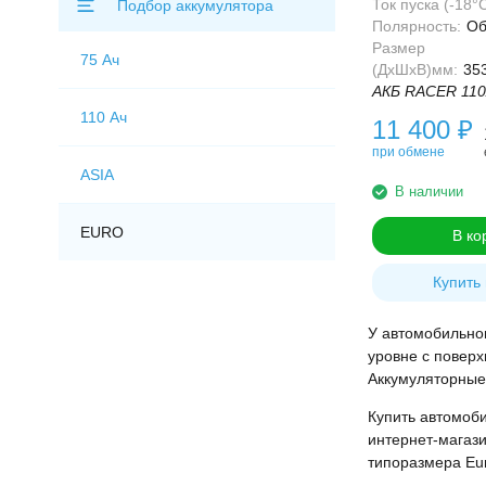
Ток пуска (-18°С
Подбор аккумулятора
Полярность:
Об
Размер
75 Ач
(ДхШхВ)мм:
35
АКБ RACER 110A
110 Ач
11 400
₽
при обмене
ASIA
В наличии
EURO
В ко
Купить 
У автомобильног
уровне с поверх
Аккумуляторные 
Купить автомоби
интернет-магази
типоразмера Eur