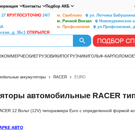
ормация
Контакты
Подбор АКБ
. 27
КРУГЛОСУТОЧНО
24/7
м. Свиблово
ул. Летчика Бабушкина,
м. Речной Вокзал
Новокуркинское ш.
5А
м. Профсоюзная
ул.Профсоюзная, д
ская, д. 3Бс1
ОТКРЫЛСЯ
О
КОММЕРЧЕСКИЕ
ГРУЗОВИКИ
ПОГРУЗЧИКИ
ГОЛЬФ-КАР
ПОЛОМОЕ
мобильные аккумуляторы
RACER
EURO
яторы автомобильные RACER тип
ACER 12 Вольт (12V) типоразмера Euro с определенной формой ко
.
АРКЕ АВТО