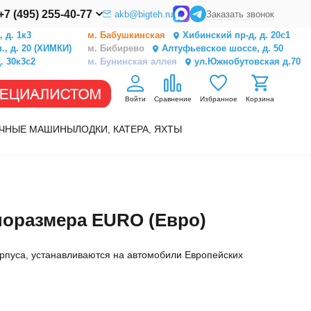
+7 (495) 255-40-77
akb@bigteh.ru
Заказать звонок
 д. 1к3
м. Бабушкинская
Хибинский пр-д, д. 20с1
, д. 20 (ХИМКИ)
м. Бибирево
Алтуфьевское шоссе, д. 50
. 30к3с2
м. Бунинская аллея
ул.Южнобутовская д.70
Войти
Сравнение
Избранное
Корзина
ЧНЫЕ МАШИНЫ
ЛОДКИ, КАТЕРА, ЯХТЫ
оразмера EURO (Евро)
рпуса, устанавливаются на автомобили Европейских