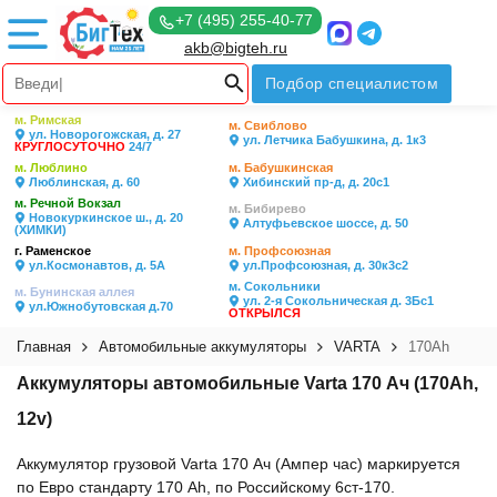
+7 (495) 255-40-77
akb@bigteh.ru
Подбор специалистом
м. Римская
м. Свиблово
ул. Новорогожская, д. 27
ул. Летчика Бабушкина, д. 1к3
КРУГЛОСУТОЧНО
24/7
м. Люблино
м. Бабушкинская
Люблинская, д. 60
Хибинский пр-д, д. 20с1
м. Речной Вокзал
м. Бибирево
Новокуркинское ш., д. 20
Алтуфьевское шоссе, д. 50
(ХИМКИ)
г. Раменское
м. Профсоюзная
ул.Космонавтов, д. 5А
ул.Профсоюзная, д. 30к3с2
м. Сокольники
м. Бунинская аллея
ул. 2-я Сокольническая д. 3Бс1
ул.Южнобутовская д.70
ОТКРЫЛСЯ
Главная
Автомобильные аккумуляторы
VARTA
170Ah
Аккумуляторы автомобильные Varta 170 Ач (170Ah,
12v)
Аккумулятор грузовой Varta 170 Ач (Ампер час) маркируется
по Евро стандарту 170 Ah, по Российскому 6ст-170.