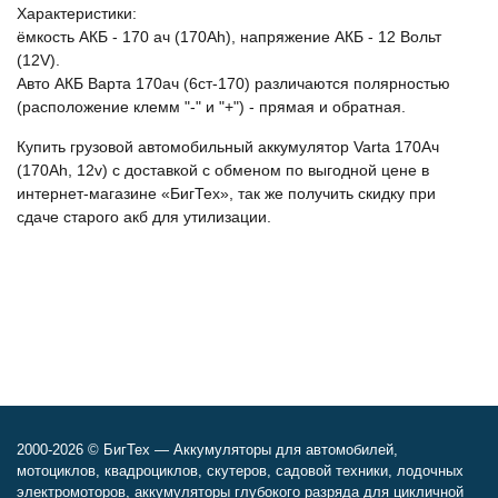
Характеристики:
ёмкость АКБ - 170 ач (170Ah), напряжение АКБ - 12 Вольт
(12V).
Авто АКБ Варта 170ач (6ст-170) различаются полярностью
(расположение клемм "-" и "+") - прямая и обратная.
Купить грузовой автомобильный аккумулятор Varta 170Ач
(170Ah, 12v) с доставкой с обменом по выгодной цене в
интернет-магазине «БигТех», так же получить скидку при
сдаче старого акб для утилизации.
2000-2026 © БигТех — Аккумуляторы для автомобилей,
мотоциклов, квадроциклов, скутеров, садовой техники, лодочных
электромоторов, аккумуляторы глубокого разряда для цикличной