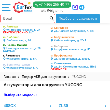
+7 (495) 255-40-77
akb@bigteh.ru
Подбор специалистом
м. Римская
м. Свиблово
ул. Новорогожская, д. 27
ул. Летчика Бабушкина, д. 1к3
КРУГЛОСУТОЧНО
24/7
м. Люблино
м. Бабушкинская
Люблинская, д. 60
Хибинский пр-д, д. 20с1
м. Речной Вокзал
м. Бибирево
Новокуркинское ш., д. 20
Алтуфьевское шоссе, д. 50
(ХИМКИ)
г. Раменское
м. Профсоюзная
ул.Космонавтов, д. 5А
ул.Профсоюзная, д. 30к3с2
м. Сокольники
м. Бунинская аллея
ул. 2-я Сокольническая д. 3Бс1
ул.Южнобутовская д.70
ОТКРЫЛСЯ
Главная
Подбор АКБ для погрузчиков
YUGONG
Аккумуляторы для погрузчика YUGONG
Выберите модель:
488CX
ZL30