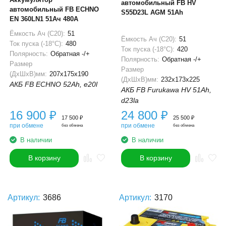
автомобильный FB HV
автомобильный FB ECHNO
S55D23L AGM 51Ah
EN 360LN1 51Ач 480А
Ёмкость Ач (С20):
51
Ёмкость Ач (С20):
51
Ток пуска (-18°С):
480
Ток пуска (-18°С):
420
Полярность:
Обратная -/+
Полярность:
Обратная -/+
Размер
Размер
(ДхШхВ)мм:
207x175x190
(ДхШхВ)мм:
232x173x225
АКБ FB ECHNO 52Ah, e20l
АКБ FB Furukawa HV 51Ah,
d23la
16 900
₽
24 800
₽
17 500
₽
25 500
₽
при обмене
при обмене
без обмена
без обмена
В наличии
В наличии
В корзину
В корзину
Артикул:
3686
Артикул:
3170