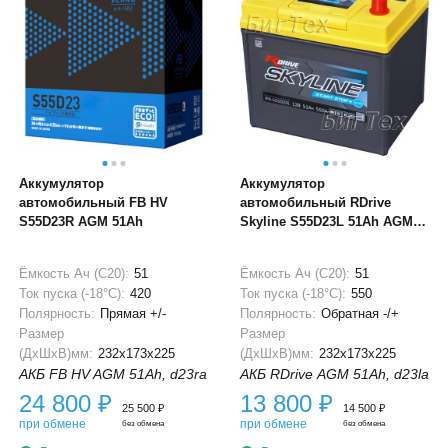
Аккумулятор
Аккумулятор
автомобильный FB HV
автомобильный RDrive
S55D23R AGM 51Ah
Skyline S55D23L 51Ah AGM
Start-Stop
Ёмкость Ач (С20):
51
Ёмкость Ач (С20):
51
Ток пуска (-18°С):
420
Ток пуска (-18°С):
550
Полярность:
Прямая +/-
Полярность:
Обратная -/+
Размер
Размер
(ДхШхВ)мм:
232x173x225
(ДхШхВ)мм:
232x173x225
АКБ FB HV AGM 51Ah, d23ra
АКБ RDrive AGM 51Ah, d23la
24 800
₽
13 800
₽
25 500
₽
14 500
₽
при обмене
при обмене
без обмена
без обмена