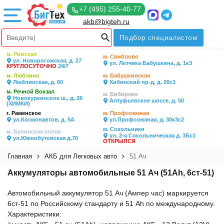
+7 (495) 255-40-77
akb@bigteh.ru
Подбор специалистом
м. Римская
м. Свиблово
ул. Новорогожская, д. 27
ул. Летчика Бабушкина, д. 1к3
КРУГЛОСУТОЧНО
24/7
м. Люблино
м. Бабушкинская
Люблинская, д. 60
Хибинский пр-д, д. 20с1
м. Речной Вокзал
м. Бибирево
Новокуркинское ш., д. 20
Алтуфьевское шоссе, д. 50
(ХИМКИ)
г. Раменское
м. Профсоюзная
ул.Космонавтов, д. 5А
ул.Профсоюзная, д. 30к3с2
м. Сокольники
м. Бунинская аллея
ул. 2-я Сокольническая д. 3Бс1
ул.Южнобутовская д.70
ОТКРЫЛСЯ
Главная
АКБ для Легковых авто
51 Ач
Аккумуляторы автомобильные 51 Ач (51Ah, 6ст-51)
Автомобильный аккумулятор 51 Ач (Ампер час) маркируется
6ст-51 по Российскому стандарту и 51 Ah по международному.
Характеристики: