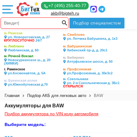
+7 (495) 255-40-77
akb@bigteh.ru
Подбор специалистом
м. Римская
м. Свиблово
ул. Новорогожская, д. 27
ул. Летчика Бабушкина, д. 1к3
КРУГЛОСУТОЧНО
24/7
м. Люблино
м. Бабушкинская
Люблинская, д. 60
Хибинский пр-д, д. 20с1
м. Речной Вокзал
м. Бибирево
Новокуркинское ш., д. 20
Алтуфьевское шоссе, д. 50
(ХИМКИ)
г. Раменское
м. Профсоюзная
ул.Космонавтов, д. 5А
ул.Профсоюзная, д. 30к3с2
м. Сокольники
м. Бунинская аллея
ул. 2-я Сокольническая д. 3Бс1
ул.Южнобутовская д.70
ОТКРЫЛСЯ
Главная
Подбор АКБ для легковых авто
BAW
Аккумуляторы для BAW
Подбор аккумулятора по VIN коду автомобиля
Выберите модель: