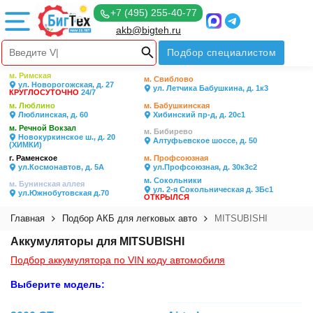
+7 (495) 255-40-77
akb@bigteh.ru
Подбор специалистом
м. Римская
м. Свиблово
ул. Новорогожская, д. 27
ул. Летчика Бабушкина, д. 1к3
КРУГЛОСУТОЧНО
24/7
м. Люблино
м. Бабушкинская
Люблинская, д. 60
Хибинский пр-д, д. 20с1
м. Речной Вокзал
м. Бибирево
Новокуркинское ш., д. 20
Алтуфьевское шоссе, д. 50
(ХИМКИ)
г. Раменское
м. Профсоюзная
ул.Космонавтов, д. 5А
ул.Профсоюзная, д. 30к3с2
м. Сокольники
м. Бунинская аллея
ул. 2-я Сокольническая д. 3Бс1
ул.Южнобутовская д.70
ОТКРЫЛСЯ
Главная
Подбор АКБ для легковых авто
MITSUBISHI
Аккумуляторы для MITSUBISHI
Подбор аккумулятора по VIN коду автомобиля
Выберите модель: