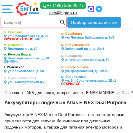
+7 (495) 255-40-77
akb@bigteh.ru
Подбор специалистом
м. Римская
м. Свиблово
ул. Новорогожская, д. 27
ул. Летчика Бабушкина, д. 1к3
КРУГЛОСУТОЧНО
24/7
м. Люблино
м. Бабушкинская
Люблинская, д. 60
Хибинский пр-д, д. 20с1
м. Речной Вокзал
м. Бибирево
Новокуркинское ш., д. 20
Алтуфьевское шоссе, д. 50
(ХИМКИ)
г. Раменское
м. Профсоюзная
ул.Космонавтов, д. 5А
ул.Профсоюзная, д. 30к3с2
м. Сокольники
м. Бунинская аллея
ул. 2-я Сокольническая д. 3Бс1
ул.Южнобутовская д.70
ОТКРЫЛСЯ
Главная
АКБ для лодок, катеров, яхт
E-NEX MARINE
Dual 
Аккумуляторы лодочные Atlas E-NEX Dual Purpose
Аккумулятор E-NEX Marine Dual Purpose - тягово-стартерные,
применяются для запуска бензиновых или дизельных
лодочных моторов, а так же для питания электро моторов и