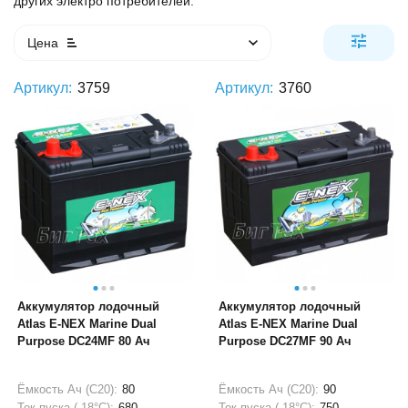
других электро потребителей.
Цена
Артикул:
3759
Артикул:
3760
Аккумулятор лодочный
Аккумулятор лодочный
Atlas E-NEX Marine Dual
Atlas E-NEX Marine Dual
Purpose DC24MF 80 Ач
Purpose DC27MF 90 Ач
Ёмкость Ач (С20):
80
Ёмкость Ач (С20):
90
Ток пуска (-18°С):
680
Ток пуска (-18°С):
750