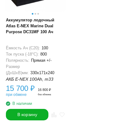
Аккумулятор лодочный
Atlas E-NEX Marine Dual
Purpose DC31MF 100 Ач
Ёмкость Ач (С20):
100
Ток пуска (-18°С):
800
Полярность:
Прямая +/-
Размер
(ДхШхВ)мм:
330x171x240
АКБ E-NEX 100Ah, m33
15 700
₽
16 800
₽
при обмене
без обмена
В наличии
В корзину