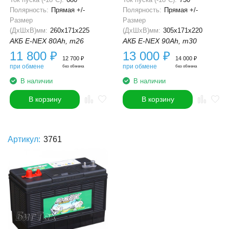
Полярность:
Прямая +/-
Полярность:
Прямая +/-
Размер
Размер
(ДхШхВ)мм:
260x171x225
(ДхШхВ)мм:
305x171x220
АКБ E-NEX 80Ah, m26
АКБ E-NEX 90Ah, m30
11 800
₽
13 000
₽
12 700
₽
14 000
₽
при обмене
при обмене
без обмена
без обмена
В наличии
В наличии
В корзину
В корзину
Артикул:
3761