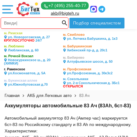
+7 (495) 255-40-77
akb@bigteh.ru
Подбор специалистом
м. Римская
м. Свиблово
ул. Новорогожская, д. 27
ул. Летчика Бабушкина, д. 1к3
КРУГЛОСУТОЧНО
24/7
м. Люблино
м. Бабушкинская
Люблинская, д. 60
Хибинский пр-д, д. 20с1
м. Речной Вокзал
м. Бибирево
Новокуркинское ш., д. 20
Алтуфьевское шоссе, д. 50
(ХИМКИ)
г. Раменское
м. Профсоюзная
ул.Космонавтов, д. 5А
ул.Профсоюзная, д. 30к3с2
м. Сокольники
м. Бунинская аллея
ул. 2-я Сокольническая д. 3Бс1
ул.Южнобутовская д.70
ОТКРЫЛСЯ
Главная
АКБ для Легковых авто
83 Ач
Аккумуляторы автомобильные 83 Ач (83Ah, 6ст-83)
Автомобильный аккумулятор 83 Ач (Ампер час) маркируется
6ст-83 по Российскому стандарту и 83 Ah по международному.
Характеристики: