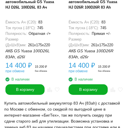
автомобильный GS Yuasa
автомобильный GS Yuasa
HJ D26L 100D26L 83 Ач
HJ D26R 100D26R 83 Ah
Ёмкость Ач (С20):
83
Ёмкость Ач (С20):
83
Ток пуска (-18°С):
745
Ток пуска (-18°С):
745
Полярность:
Обратная -/+
Полярность:
Прямая +/-
Размер
Размер
(ДхШхВ)мм:
261x175x220
(ДхШхВ)мм:
261x175x220
АКБ GS Yuasa 100D26L
АКБ GS Yuasa 100D26R
83Ah, d26l
83Ah, d26r
14 400
₽
14 400
₽
15 200
₽
15 200
₽
при обмене
при обмене
без обмена
без обмена
В наличии
В наличии
В корзину
В корзину
Купить автомобильный аккумулятор 83 Ач (83ah) с доставкой
по Москве с обменом, со скидкой по выгодной цене в
интернет-магазине «БигТех», так же получить скидку при
сдаче старого акб для утилизации. Возможна установка и
замена акб 83 ач нашими специалистами при доставке или в