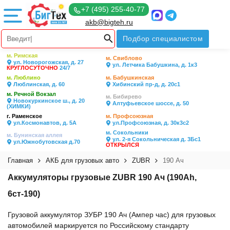
+7 (495) 255-40-77
akb@bigteh.ru
Подбор специалистом
м. Римская
м. Свиблово
ул. Новорогожская, д. 27
ул. Летчика Бабушкина, д. 1к3
КРУГЛОСУТОЧНО
24/7
м. Люблино
м. Бабушкинская
Люблинская, д. 60
Хибинский пр-д, д. 20с1
м. Речной Вокзал
м. Бибирево
Новокуркинское ш., д. 20
Алтуфьевское шоссе, д. 50
(ХИМКИ)
г. Раменское
м. Профсоюзная
ул.Космонавтов, д. 5А
ул.Профсоюзная, д. 30к3с2
м. Сокольники
м. Бунинская аллея
ул. 2-я Сокольническая д. 3Бс1
ул.Южнобутовская д.70
ОТКРЫЛСЯ
Главная
АКБ для грузовых авто
ZUBR
190 Ач
Аккумуляторы грузовые ZUBR 190 Ач (190Ah,
6ст-190)
Грузовой аккумулятор ЗУБР 190 Ач (Ампер час) для грузовых
автомобилей маркируется по Российскому стандарту