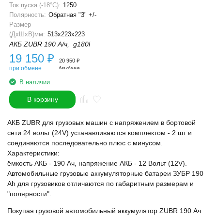
Ток пуска (-18°С):
1250
Полярность:
Обратная "3" +/-
Размер
(ДхШхВ)мм:
513x223x223
АКБ ZUBR 190 А/ч, g180l
19 150
₽
20 950
₽
при обмене
без обмена
В наличии
В корзину
АКБ ZUBR для грузовых машин с напряжением в бортовой
сети 24 вольт (24V) устанавливаются комплектом - 2 шт и
соединяются последовательно плюс с минусом.
Характеристики:
ёмкость АКБ - 190 Ач, напряжение АКБ - 12 Вольт (12V).
Автомобильные грузовые аккумуляторные батареи ЗУБР 190
Ah для грузовиков отличаются по габаритным размерам и
"полярности".
Покупая грузовой автомобильный аккумулятор ZUBR 190 Ач