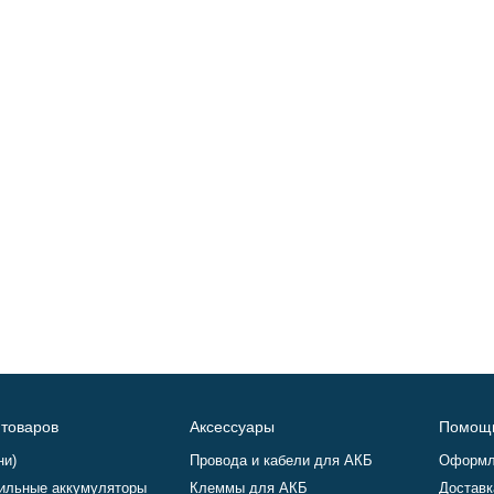
 товаров
Аксессуары
Помощ
ни)
Провода и кабели для АКБ
Оформл
ильные аккумуляторы
Клеммы для АКБ
Доставк