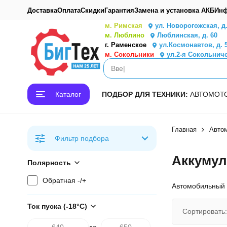
Доставка
Оплата
Скидки
Гарантия
Замена и установка АКБ
Инф
м. Римская
ул. Новорогожская, д
м. Люблино
Люблинская, д. 60
г. Раменское
ул.Космонавтов, д. 
м. Сокольники
ул.2-я Сокольниче
Каталог
ПОДБОР ДЛЯ ТЕХНИКИ:
АВТО
МОТ
Главная
Авто
Фильтр подбора
Аккумул
Полярность
Обратная -/+
Автомобильный 
Ток пуска (-18°С)
Сортировать:
до