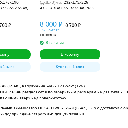
2x175x190
(ДхШхВ)мм:
232x173x225
R 56559 65Ah,
АКБ DEKAPOWER 65Ah, d23l
8 000
₽
 700
₽
8 700
₽
при обмене
без обмена
В наличии
рзину
В корзину
в 1 клик
Купить в 1 клик
 Ач (65Ah), напряжение АКБ - 12 Вольт (12V).
ВЕР 65Ач разделяются по габаритным размерам на два типа - "Ев
пающими вверх над поверхностью.
льный аккумулятор DEKAPOWER 65Ач (65Ah, 12v) с доставкой с об
скидку при сдаче старого акб для утилизации.