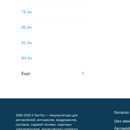
76 Ач
80 Ач
81 Ач
84 Ач
Ещё
Каталог
2000-2026 © БигТех — Аккумуляторы для
автомобилей, мотоциклов, квадроциклов,
(без име
скутеров, садовой техники, лодочных
Автомоб
электромоторов, аккумуляторы глубокого