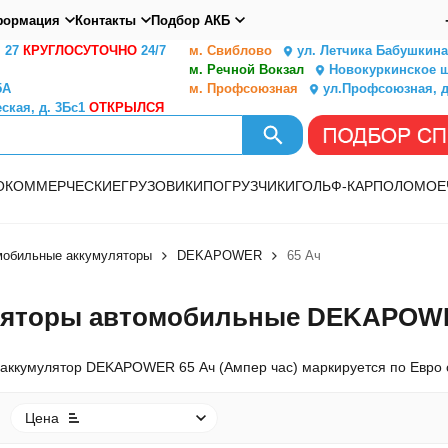
ормация
Контакты
Подбор АКБ
. 27
КРУГЛОСУТОЧНО
24/7
м. Свиблово
ул. Летчика Бабушкина,
м. Речной Вокзал
Новокуркинское ш.
5А
м. Профсоюзная
ул.Профсоюзная, д
ская, д. 3Бс1
ОТКРЫЛСЯ
О
КОММЕРЧЕСКИЕ
ГРУЗОВИКИ
ПОГРУЗЧИКИ
ГОЛЬФ-КАР
ПОЛОМОЕ
мобильные аккумуляторы
DEKAPOWER
65 Ач
яторы автомобильные DEKAPOWER 
аккумулятор DEKAPOWER 65 Ач (Ампер час) маркируется по Евро с
Цена