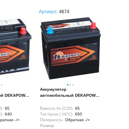
Артикул:
4674
Аккумулятор
ый DEKAPOWER
автомобильный DEKAPOWER
0А
80D23L 65Ач 650А
):
65
Ёмкость Ач (С20):
65
):
640
Ток пуска (-18°С):
650
ратная -/+
Полярность:
Обратная -/+
Размер