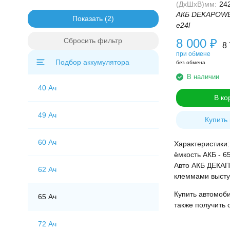
(ДхШхВ)мм:
24
АКБ DEKAPOWE
Показать
e24l
Сбросить фильтр
8 000
₽
8
при обмене
Подбор аккумулятора
без обмена
В наличии
40 Ач
В ко
49 Ач
Купить 
60 Ач
Характеристики:
ёмкость АКБ - 65
Авто АКБ ДЕКАПО
62 Ач
клеммами высту
Купить автомоби
65 Ач
также получить 
72 Ач