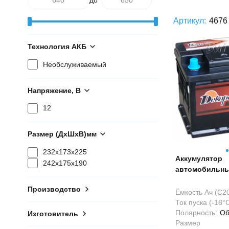
Артикул:
4676
Технология АКБ
Необслуживаемый
Напряжение, В
12
Размер (ДхШхВ)мм
232x173x225
Аккумулятор
242x175x190
автомобильн
56559 65Ач 64
Производство
Ёмкость Ач (С20
Ток пуска (-18°С
Полярность:
Об
Изготовитель
Размер