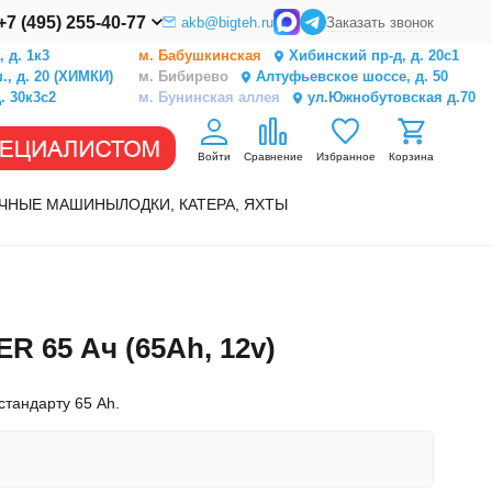
+7 (495) 255-40-77
akb@bigteh.ru
Заказать звонок
 д. 1к3
м. Бабушкинская
Хибинский пр-д, д. 20с1
, д. 20 (ХИМКИ)
м. Бибирево
Алтуфьевское шоссе, д. 50
. 30к3с2
м. Бунинская аллея
ул.Южнобутовская д.70
Войти
Сравнение
Избранное
Корзина
ЧНЫЕ МАШИНЫ
ЛОДКИ, КАТЕРА, ЯХТЫ
65 Ач (65Ah, 12v)
тандарту 65 Ah.