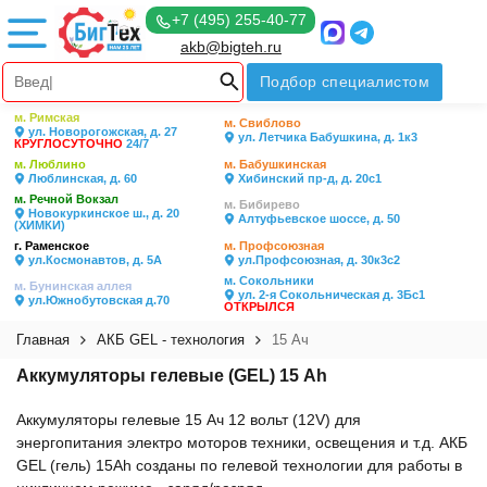
+7 (495) 255-40-77
akb@bigteh.ru
Подбор специалистом
м. Римская
м. Свиблово
ул. Новорогожская, д. 27
ул. Летчика Бабушкина, д. 1к3
КРУГЛОСУТОЧНО
24/7
м. Люблино
м. Бабушкинская
Люблинская, д. 60
Хибинский пр-д, д. 20с1
м. Речной Вокзал
м. Бибирево
Новокуркинское ш., д. 20
Алтуфьевское шоссе, д. 50
(ХИМКИ)
г. Раменское
м. Профсоюзная
ул.Космонавтов, д. 5А
ул.Профсоюзная, д. 30к3с2
м. Сокольники
м. Бунинская аллея
ул. 2-я Сокольническая д. 3Бс1
ул.Южнобутовская д.70
ОТКРЫЛСЯ
Главная
АКБ GEL - технология
15 Ач
Аккумуляторы гелевые (GEL) 15 Ah
Аккумуляторы гелевые 15 Ач 12 вольт (12V) для
энергопитания электро моторов техники, освещения и т.д. АКБ
GEL (гель) 15Ah созданы по гелевой технологии для работы в