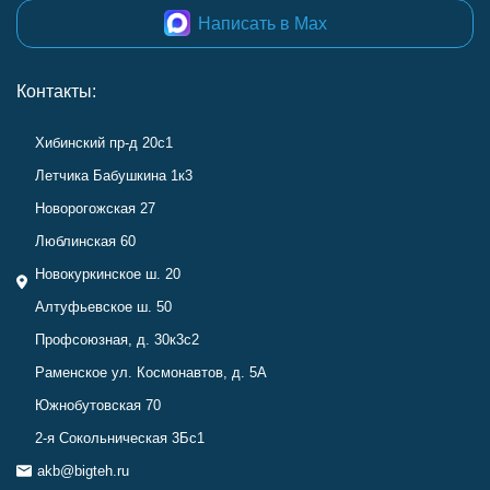
Написать в Max
Контакты:
Хибинский пр-д 20с1
Летчика Бабушкина 1к3
Новорогожская 27
Люблинская 60
Новокуркинское ш. 20
Алтуфьевское ш. 50
Профсоюзная, д. 30к3с2
Раменское ул. Космонавтов, д. 5А
Южнобутовская 70
2-я Сокольническая 3Бс1
akb@bigteh.ru