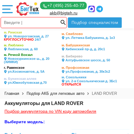
+7 (495) 255-40-77
akb@bigteh.ru
Подбор специалистом
м. Римская
м. Свиблово
ул. Новорогожская, д. 27
ул. Летчика Бабушкина, д. 1к3
КРУГЛОСУТОЧНО
24/7
м. Люблино
м. Бабушкинская
Люблинская, д. 60
Хибинский пр-д, д. 20с1
м. Речной Вокзал
м. Бибирево
Новокуркинское ш., д. 20
Алтуфьевское шоссе, д. 50
(ХИМКИ)
г. Раменское
м. Профсоюзная
ул.Космонавтов, д. 5А
ул.Профсоюзная, д. 30к3с2
м. Сокольники
м. Бунинская аллея
ул. 2-я Сокольническая д. 3Бс1
ул.Южнобутовская д.70
ОТКРЫЛСЯ
Главная
Подбор АКБ для легковых авто
LAND ROVER
Аккумуляторы для LAND ROVER
Подбор аккумулятора по VIN коду автомобиля
Выберите модель: