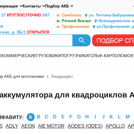
ормация
Контакты
Подбор АКБ
. 27
КРУГЛОСУТОЧНО
24/7
м. Свиблово
ул. Летчика Бабушкина,
м. Речной Вокзал
Новокуркинское ш.
5А
м. Профсоюзная
ул.Профсоюзная, д
ская, д. 3Бс1
ОТКРЫЛСЯ
О
КОММЕРЧЕСКИЕ
ГРУЗОВИКИ
ПОГРУЗЧИКИ
ГОЛЬФ-КАР
ПОЛОМОЕ
р АКБ для мототехники
Квадроцикл
аккумулятора для квадроциклов 
B
C
D
E
F
G
H
I
J
K
L
M
A
ЛФАВИТУ:
S
ADLY
AEON
AIE MOTOR
AODES (ODES)
APOLLO
A