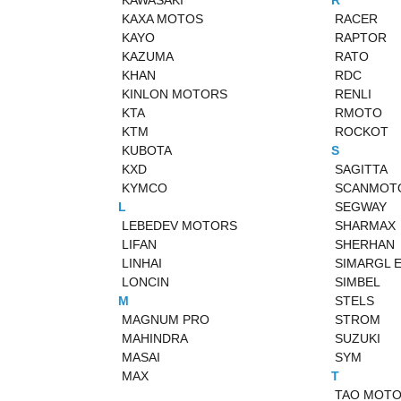
KAWASAKI
R
KAXA MOTOS
RACER
KAYO
RAPTOR
KAZUMA
RATO
KHAN
RDC
KINLON MOTORS
RENLI
KTA
RMOTO
KTM
ROCKOT
KUBOTA
S
KXD
SAGITTA
KYMCO
SCANMOT
L
SEGWAY
LEBEDEV MOTORS
SHARMAX
LIFAN
SHERHAN
LINHAI
SIMARGL 
LONCIN
SIMBEL
M
STELS
MAGNUM PRO
STROM
MAHINDRA
SUZUKI
MASAI
SYM
MAX
T
TAO MOT