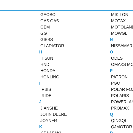
GAOBO
MIKILON
GAS GAS
MOTAX
GEM
MOTOLAN
GG
MOWGLI
GIBBS
N
GLADIATOR
NISSAMAR
H
O
HISUN
ODES
HND
OMAKS M
HONDA
P
HONLING
PATRON
I
PGO
IRBIS
POLAR FO
IRIDE
POLARIS
J
POWERLA
JIANSHE
PROMAX
JOHN DEERE
Q
JOYNER
QINGQI
K
QJMOTOR