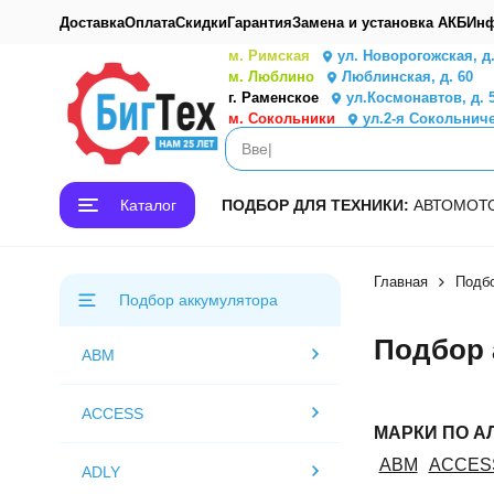
Доставка
Оплата
Скидки
Гарантия
Замена и установка АКБ
Инф
м. Римская
ул. Новорогожская, д
м. Люблино
Люблинская, д. 60
г. Раменское
ул.Космонавтов, д. 
м. Сокольники
ул.2-я Сокольниче
Каталог
ПОДБОР ДЛЯ ТЕХНИКИ:
АВТО
МОТ
Главная
Подбо
Подбор аккумулятора
Подбор 
ABM
ACCESS
МАРКИ ПО А
ABM
ACCES
ADLY