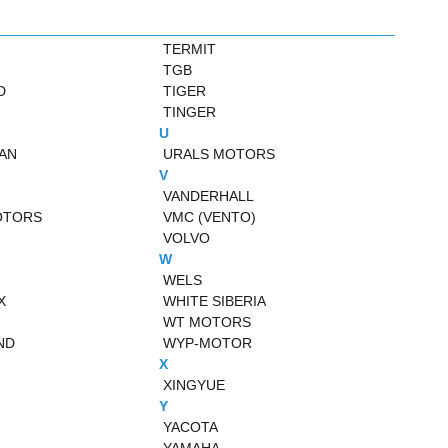
TERMIT
TGB
D
TIGER
TINGER
U
AN
URALS MOTORS
V
VANDERHALL
OTORS
VMC (VENTO)
VOLVO
W
WELS
X
WHITE SIBERIA
WT MOTORS
ND
WYP-MOTOR
X
XINGYUE
Y
YACOTA