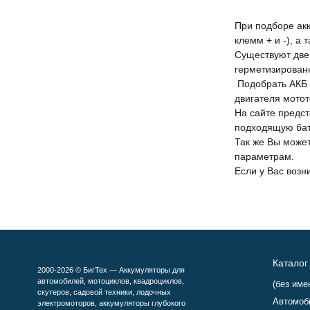
При подборе акк
клемм + и -), а 
Существуют две 
герметизирован
Подобрать АКБ 
двигателя мотот
На сайте предс
подходящую ба
Так же Вы може
параметрам.
Если у Вас возн
Каталог
2000-2026 © БигТех — Аккумуляторы для
автомобилей, мотоциклов, квадроциклов,
(без име
скутеров, садовой техники, лодочных
Автомоб
электромоторов, аккумуляторы глубокого