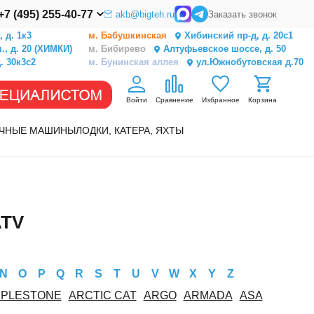
+7 (495) 255-40-77
akb@bigteh.ru
Заказать звонок
 д. 1к3
м. Бабушкинская
Хибинский пр-д, д. 20с1
, д. 20 (ХИМКИ)
м. Бибирево
Алтуфьевское шоссе, д. 50
. 30к3с2
м. Бунинская аллея
ул.Южнобутовская д.70
Войти
Сравнение
Избранное
Корзина
ЧНЫЕ МАШИНЫ
ЛОДКИ, КАТЕРА, ЯХТЫ
ATV
N
O
P
Q
R
S
T
U
V
W
X
Y
Z
PPLESTONE
ARCTIC CAT
ARGO
ARMADA
ASA