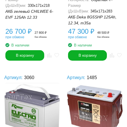
(ДхШхВ)мм:
330x171x218
Размер
АКБ гелевый CHILWEE 6-
(ДхШхВ)мм:
345x171x283
АКБ Deka 8G5SHP 125Ah,
EVF 125Ah 12.33
12.34, m35a
26 700
₽
47 300
₽
27 800
₽
48 500
₽
при обмене
при обмене
без обмена
без обмена
В наличии
В наличии
В корзину
В корзину
Артикул:
3060
Артикул:
1485