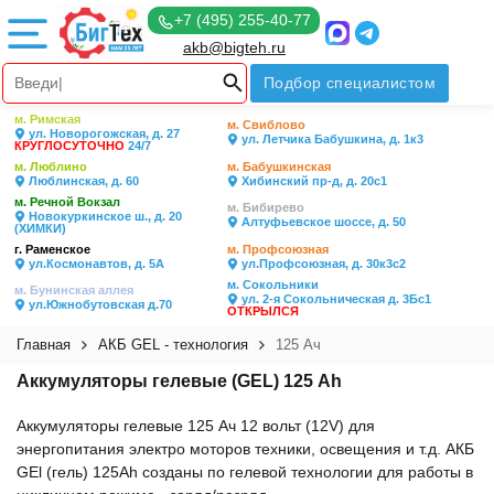
+7 (495) 255-40-77
akb@bigteh.ru
Подбор специалистом
м. Римская
м. Свиблово
ул. Новорогожская, д. 27
ул. Летчика Бабушкина, д. 1к3
КРУГЛОСУТОЧНО
24/7
м. Люблино
м. Бабушкинская
Люблинская, д. 60
Хибинский пр-д, д. 20с1
м. Речной Вокзал
м. Бибирево
Новокуркинское ш., д. 20
Алтуфьевское шоссе, д. 50
(ХИМКИ)
г. Раменское
м. Профсоюзная
ул.Космонавтов, д. 5А
ул.Профсоюзная, д. 30к3с2
м. Сокольники
м. Бунинская аллея
ул. 2-я Сокольническая д. 3Бс1
ул.Южнобутовская д.70
ОТКРЫЛСЯ
Главная
АКБ GEL - технология
125 Ач
Аккумуляторы гелевые (GEL) 125 Ah
Аккумуляторы гелевые 125 Ач 12 вольт (12V) для
энергопитания электро моторов техники, освещения и т.д. АКБ
GEl (гель) 125Ah созданы по гелевой технологии для работы в