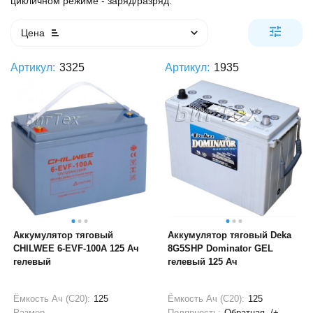
цикличном режиме - заряд/разряд.
Цена
Артикул:
3325
Артикул:
1935
Аккумулятор тяговый
Аккумулятор тяговый Deka
CHILWEE 6-EVF-100A 125 Ач
8G5SHP Dominator GEL
гелевый
гелевый 125 Ач
Ёмкость Ач (С20):
125
Ёмкость Ач (С20):
125
Размер
Полярность:
Обратная -/+