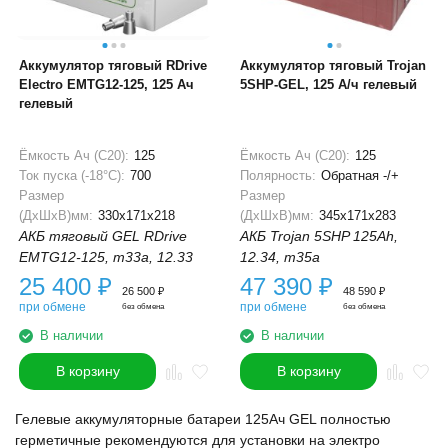
Аккумулятор тяговый RDrive
Аккумулятор тяговый Trojan
Electro EMTG12-125, 125 Ач
5SHP-GEL, 125 А/ч гелевый
гелевый
Ёмкость Ач (С20):
125
Ёмкость Ач (С20):
125
Ток пуска (-18°С):
700
Полярность:
Обратная -/+
Размер
Размер
(ДхШхВ)мм:
330x171x218
(ДхШхВ)мм:
345x171x283
АКБ тяговый GEL RDrive
АКБ Trojan 5SHP 125Ah,
EMTG12-125, m33a, 12.33
12.34, m35a
25 400
₽
47 390
₽
26 500
₽
48 590
₽
при обмене
при обмене
без обмена
без обмена
В наличии
В наличии
В корзину
В корзину
Гелевые аккумуляторные батареи 125Ач GEL полностью
герметичные рекомендуются для установки на электро