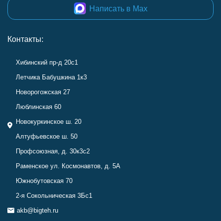
Написать в Max
Контакты:
Хибинский пр-д 20с1
Летчика Бабушкина 1к3
Новорогожская 27
Люблинская 60
Новокуркинское ш. 20
Алтуфьевское ш. 50
Профсоюзная, д. 30к3с2
Раменское ул. Космонавтов, д. 5А
Южнобутовская 70
2-я Сокольническая 3Бс1
akb@bigteh.ru