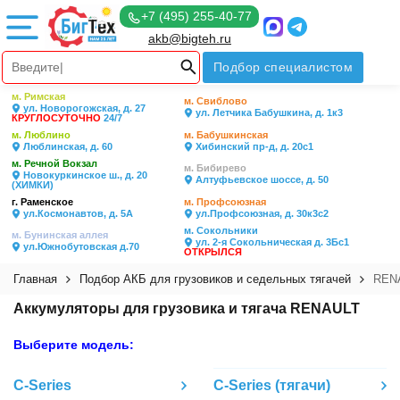
+7 (495) 255-40-77
akb@bigteh.ru
Подбор специалистом
м. Римская
м. Свиблово
ул. Новорогожская, д. 27
ул. Летчика Бабушкина, д. 1к3
КРУГЛОСУТОЧНО
24/7
м. Люблино
м. Бабушкинская
Люблинская, д. 60
Хибинский пр-д, д. 20с1
м. Речной Вокзал
м. Бибирево
Новокуркинское ш., д. 20
Алтуфьевское шоссе, д. 50
(ХИМКИ)
г. Раменское
м. Профсоюзная
ул.Космонавтов, д. 5А
ул.Профсоюзная, д. 30к3с2
м. Сокольники
м. Бунинская аллея
ул. 2-я Сокольническая д. 3Бс1
ул.Южнобутовская д.70
ОТКРЫЛСЯ
Главная
Подбор АКБ для грузовиков и седельных тягачей
REN
Аккумуляторы для грузовика и тягача RENAULT
Выберите модель:
C-Series
C-Series (тягачи)