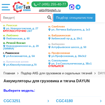
+7 (495) 255-40-77
akb@bigteh.ru
Подбор специалистом
м. Римская
м. Свиблово
ул. Новорогожская, д. 27
ул. Летчика Бабушкина, д. 1к3
КРУГЛОСУТОЧНО
24/7
м. Люблино
м. Бабушкинская
Люблинская, д. 60
Хибинский пр-д, д. 20с1
м. Речной Вокзал
м. Бибирево
Новокуркинское ш., д. 20
Алтуфьевское шоссе, д. 50
(ХИМКИ)
г. Раменское
м. Профсоюзная
ул.Космонавтов, д. 5А
ул.Профсоюзная, д. 30к3с2
м. Сокольники
м. Бунинская аллея
ул. 2-я Сокольническая д. 3Бс1
ул.Южнобутовская д.70
ОТКРЫЛСЯ
Главная
Подбор АКБ для грузовиков и седельных тягачей
DAY
Аккумуляторы для грузовика и тягача DAYUN
Выберите модель:
CGC3251
CGC4180