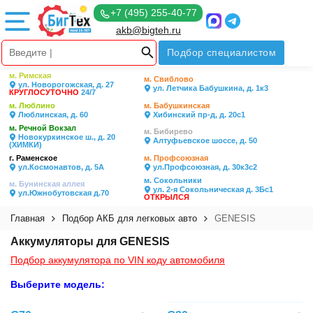
+7 (495) 255-40-77
akb@bigteh.ru
Подбор специалистом
м. Римская
м. Свиблово
ул. Новорогожская, д. 27
ул. Летчика Бабушкина, д. 1к3
КРУГЛОСУТОЧНО
24/7
м. Люблино
м. Бабушкинская
Люблинская, д. 60
Хибинский пр-д, д. 20с1
м. Речной Вокзал
м. Бибирево
Новокуркинское ш., д. 20
Алтуфьевское шоссе, д. 50
(ХИМКИ)
г. Раменское
м. Профсоюзная
ул.Космонавтов, д. 5А
ул.Профсоюзная, д. 30к3с2
м. Сокольники
м. Бунинская аллея
ул. 2-я Сокольническая д. 3Бс1
ул.Южнобутовская д.70
ОТКРЫЛСЯ
Главная
Подбор АКБ для легковых авто
GENESIS
Аккумуляторы для GENESIS
Подбор аккумулятора по VIN коду автомобиля
Выберите модель: