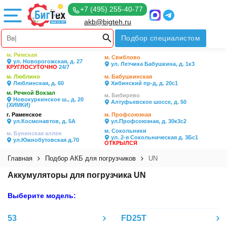
+7 (495) 255-40-77
akb@bigteh.ru
Подбор специалистом
м. Римская
м. Свиблово
ул. Новорогожская, д. 27
ул. Летчика Бабушкина, д. 1к3
КРУГЛОСУТОЧНО
24/7
м. Люблино
м. Бабушкинская
Люблинская, д. 60
Хибинский пр-д, д. 20с1
м. Речной Вокзал
м. Бибирево
Новокуркинское ш., д. 20
Алтуфьевское шоссе, д. 50
(ХИМКИ)
г. Раменское
м. Профсоюзная
ул.Космонавтов, д. 5А
ул.Профсоюзная, д. 30к3с2
м. Сокольники
м. Бунинская аллея
ул. 2-я Сокольническая д. 3Бс1
ул.Южнобутовская д.70
ОТКРЫЛСЯ
Главная
Подбор АКБ для погрузчиков
UN
Аккумуляторы для погрузчика UN
Выберите модель:
53
FD25T