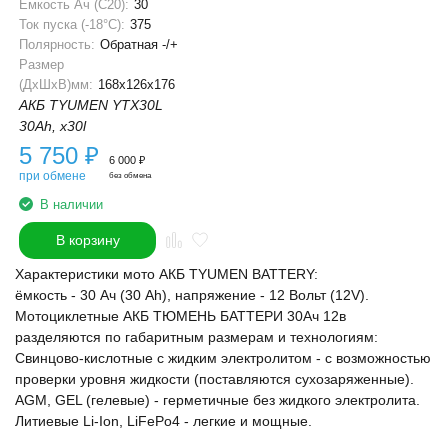
Ёмкость Ач (С20):
30
Ток пуска (-18°С):
375
Полярность:
Обратная -/+
Размер
(ДхШхВ)мм:
168x126x176
АКБ TYUMEN YTX30L
30Ah, x30l
5 750
₽
6 000
₽
при обмене
без обмена
В наличии
В корзину
Характеристики мото АКБ TYUMEN BATTERY:
ёмкость - 30 Ач (30 Ah), напряжение - 12 Вольт (12V).
Мотоциклетные АКБ ТЮМЕНЬ БАТТЕРИ 30Ач 12в
разделяются по габаритным размерам и технологиям:
Свинцово-кислотные с жидким электролитом - с возможностью
проверки уровня жидкости (поставляются сухозаряженные).
AGM, GEL (гелевые) - герметичные без жидкого электролита.
Литиевые Li-Ion, LiFePo4 - легкие и мощные.