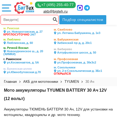
+7 (495) 255-40-77
akb@bigteh.ru
Подбор специалистом
м. Римская
м. Свиблово
ул. Новорогожская, д. 27
ул. Летчика Бабушкина, д. 1к3
КРУГЛОСУТОЧНО
24/7
м. Люблино
м. Бабушкинская
Люблинская, д. 60
Хибинский пр-д, д. 20с1
м. Речной Вокзал
м. Бибирево
Новокуркинское ш., д. 20
Алтуфьевское шоссе, д. 50
(ХИМКИ)
г. Раменское
м. Профсоюзная
ул.Космонавтов, д. 5А
ул.Профсоюзная, д. 30к3с2
м. Сокольники
м. Бунинская аллея
ул. 2-я Сокольническая д. 3Бс1
ул.Южнобутовская д.70
ОТКРЫЛСЯ
Главная
АКБ для мототехники
TYUMEN
30 Ач
Мото аккумуляторы TYUMEN BATTERY 30 Ач 12V
(12 вольт)
Аккумуляторы ТЮМЕНЬ БАТТЕРИ 30 Ач, 12V для установки на
мотоциклы, квадроциклы и др. мото технику.