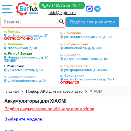
+7 (495) 255-40-77
akb@bigteh.ru
Подбор специалистом
м. Римская
м. Свиблово
ул. Новорогожская, д. 27
ул. Летчика Бабушкина, д. 1к3
КРУГЛОСУТОЧНО
24/7
м. Люблино
м. Бабушкинская
Люблинская, д. 60
Хибинский пр-д, д. 20с1
м. Речной Вокзал
м. Бибирево
Новокуркинское ш., д. 20
Алтуфьевское шоссе, д. 50
(ХИМКИ)
г. Раменское
м. Профсоюзная
ул.Космонавтов, д. 5А
ул.Профсоюзная, д. 30к3с2
м. Сокольники
м. Бунинская аллея
ул. 2-я Сокольническая д. 3Бс1
ул.Южнобутовская д.70
ОТКРЫЛСЯ
Главная
Подбор АКБ для легковых авто
XIAOMI
Аккумуляторы для XIAOMI
Подбор аккумулятора по VIN коду автомобиля
Выберите модель: