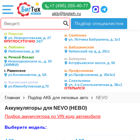
+7 (495) 255-40-77
akb@bigteh.ru
Подбор специалистом
м. Римская
м. Свиблово
ул. Новорогожская, д. 27
ул. Летчика Бабушкина, д. 1к3
КРУГЛОСУТОЧНО
24/7
м. Люблино
м. Бабушкинская
Люблинская, д. 60
Хибинский пр-д, д. 20с1
м. Речной Вокзал
м. Бибирево
Новокуркинское ш., д. 20
Алтуфьевское шоссе, д. 50
(ХИМКИ)
г. Раменское
м. Профсоюзная
ул.Космонавтов, д. 5А
ул.Профсоюзная, д. 30к3с2
м. Сокольники
м. Бунинская аллея
ул. 2-я Сокольническая д. 3Бс1
ул.Южнобутовская д.70
ОТКРЫЛСЯ
Главная
Подбор АКБ для легковых авто
NEVO
Аккумуляторы для NEVO (НЕВО)
Подбор аккумулятора по VIN коду автомобиля
Выберите модель: