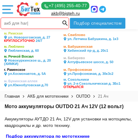
+7 (495) 255-40-77
akb@bigteh.ru
Подбор специалистом
м. Римская
м. Свиблово
ул. Новорогожская, д. 27
ул. Летчика Бабушкина, д. 1к3
КРУГЛОСУТОЧНО
24/7
м. Люблино
м. Бабушкинская
Люблинская, д. 60
Хибинский пр-д, д. 20с1
м. Речной Вокзал
м. Бибирево
Новокуркинское ш., д. 20
Алтуфьевское шоссе, д. 50
(ХИМКИ)
г. Раменское
м. Профсоюзная
ул.Космонавтов, д. 5А
ул.Профсоюзная, д. 30к3с2
м. Сокольники
м. Бунинская аллея
ул. 2-я Сокольническая д. 3Бс1
ул.Южнобутовская д.70
ОТКРЫЛСЯ
Главная
АКБ для мототехники
OUTDO
21 Ач
Мото аккумуляторы OUTDO 21 Ач 12V (12 вольт)
Аккумуляторы АУТДО 21 Ач, 12V для установки на мотоциклы,
квадроциклы и др. мото технику.
Подбор аккумулятора по мототехнике