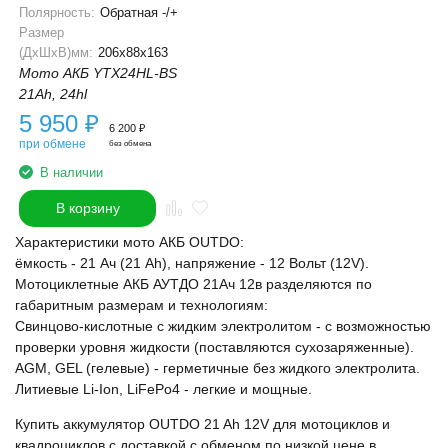
Полярность:
Обратная -/+
Размер
(ДхШхВ)мм:
206x88x163
Мото АКБ YTX24HL-BS
21Ah, 24hl
5 950
₽
6 200
₽
при обмене
без обмена
В наличии
В корзину
Характеристики мото АКБ OUTDO:
ёмкость - 21 Ач (21 Ah), напряжение - 12 Вольт (12V).
Мотоциклетные АКБ АУТДО 21Ач 12в разделяются по
габаритным размерам и технологиям:
Свинцово-кислотные с жидким электролитом - с возможностью
проверки уровня жидкости (поставляются сухозаряженные).
AGM, GEL (гелевые) - герметичные без жидкого электролита.
Литиевые Li-Ion, LiFePo4 - легкие и мощные.
Купить аккумулятор OUTDO 21 Ah 12V для мотоциклов и
квадроциклов с доставкой с обменом по низкой цене в