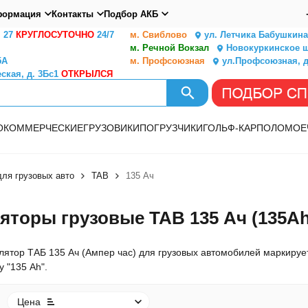
ормация
Контакты
Подбор АКБ
. 27
КРУГЛОСУТОЧНО
24/7
м. Свиблово
ул. Летчика Бабушкина,
м. Речной Вокзал
Новокуркинское ш.
5А
м. Профсоюзная
ул.Профсоюзная, д
ская, д. 3Бс1
ОТКРЫЛСЯ
О
КОММЕРЧЕСКИЕ
ГРУЗОВИКИ
ПОГРУЗЧИКИ
ГОЛЬФ-КАР
ПОЛОМОЕ
ля грузовых авто
TAB
135 Ач
яторы грузовые TAB 135 Ач (135Ah,
лятор ТАБ 135 Ач (Ампер час) для грузовых автомобилей маркирует
 "135 Ah".
Цена