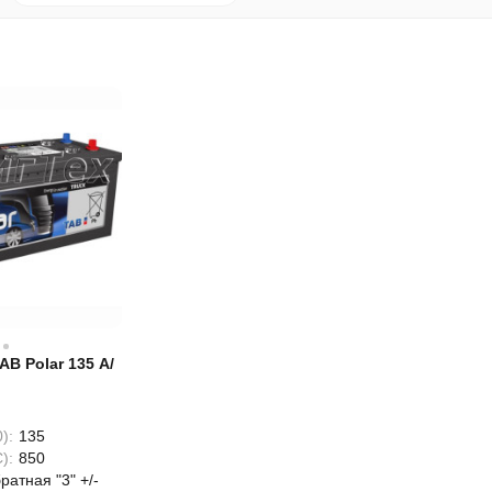
B Polar 135 А/
):
135
):
850
ратная "3" +/-