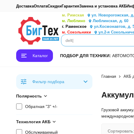
Доставка
Оплата
Скидки
Гарантия
Замена и установка АКБ
Инф
м. Римская
ул. Новорогожская, д
м. Люблино
Люблинская, д. 60
г. Раменское
ул.Космонавтов, д. 
м. Сокольники
ул.2-я Сокольниче
Каталог
ПОДБОР ДЛЯ ТЕХНИКИ:
АВТО
МОТ
Главная
АКБ д
Фильтр подбора
Аккумул
Полярность
Обратная "3" +/-
Грузовой аккуму
международному
Технология АКБ
Сортировать:
Обслуживаемый