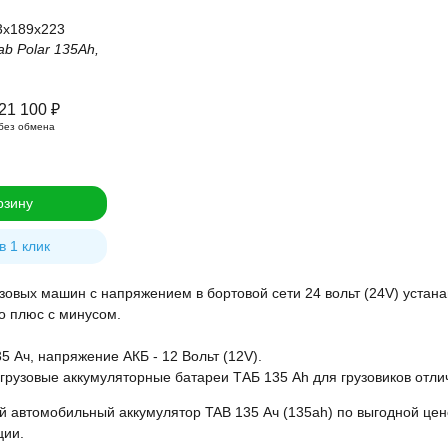
3x189x223
b Polar 135Ah,
21 100
₽
без обмена
рзину
в 1 клик
зовых машин с напряжением в бортовой сети 24 вольт (24V) устан
о плюс с минусом.
35 Ач, напряжение АКБ - 12 Вольт (12V).
рузовые аккумуляторные батареи ТАБ 135 Ah для грузовиков отли
й автомобильный аккумулятор TAB 135 Ач (135ah) по выгодной це
ции.