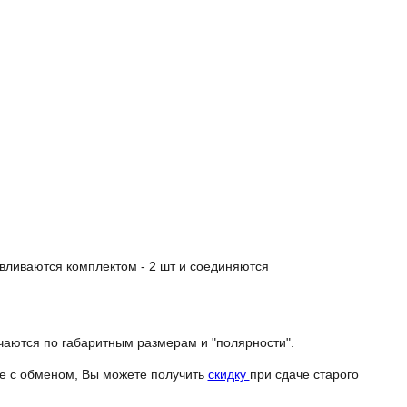
авливаются комплектом - 2 шт и соединяются
чаются по габаритным размерам и "полярности".
не с обменом, Вы можете получить
скидку
при сдаче старого