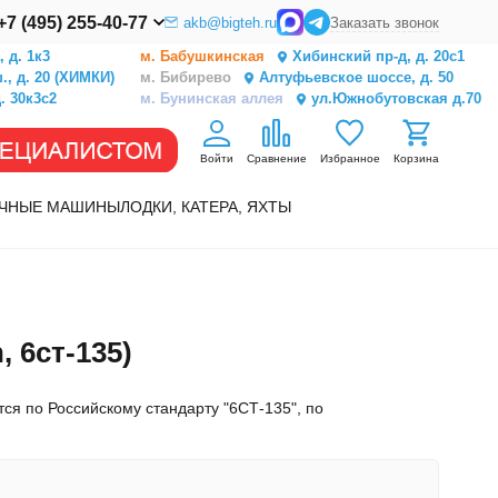
+7 (495) 255-40-77
akb@bigteh.ru
Заказать звонок
 д. 1к3
м. Бабушкинская
Хибинский пр-д, д. 20с1
, д. 20 (ХИМКИ)
м. Бибирево
Алтуфьевское шоссе, д. 50
. 30к3с2
м. Бунинская аллея
ул.Южнобутовская д.70
Войти
Сравнение
Избранное
Корзина
ЧНЫЕ МАШИНЫ
ЛОДКИ, КАТЕРА, ЯХТЫ
 6ст-135)
ся по Российскому стандарту "6СТ-135", по