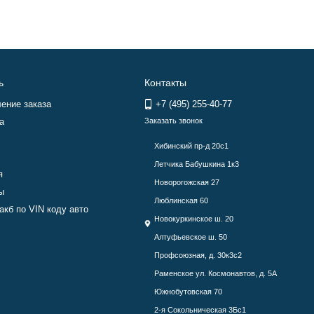
ь
Контакты
ение заказа
+7 (495) 255-40-77
а
Заказать звонок
Хибинский пр-д 20с1
Летчика Бабушкина 1к3
я
Новорогожская 27
ы
Люблинская 60
акб по VIN коду авто
Новокуркинское ш. 20
Алтуфьевское ш. 50
Профсоюзная, д. 30к3с2
Раменское ул. Космонавтов, д. 5А
Южнобутовская 70
2-я Сокольническая 3Бс1