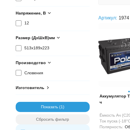
Напряжение, В
Артикул:
1974
12
Размер (ДхШхВ)мм
513x189x223
Производство
Словения
Изготовитель
Аккумулятор TA
ч
Показать
Ёмкость Ач (С20
Сбросить фильтр
Ток пуска (-18°С
Полярность:
Об