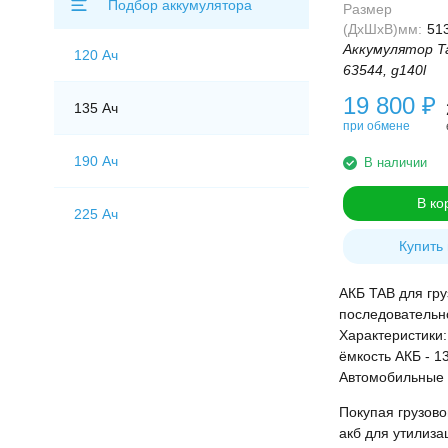
Подбор аккумулятора
Размер
(ДхШхВ)мм:
51
Аккумулятор Ta
120 Ач
63544, g140l
19 800
₽
135 Ач
при обмене
190 Ач
В наличии
В ко
225 Ач
Купить 
АКБ TAB для гру
последовательн
Характеристики:
ёмкость АКБ - 1
Автомобильные г
Покупая грузово
акб для утилиза