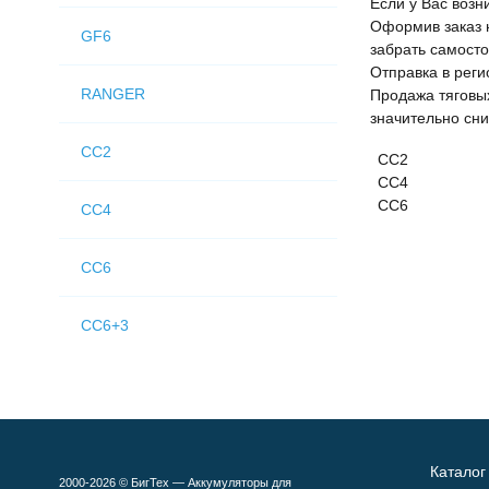
Если у Вас возн
Оформив заказ н
GF6
забрать самосто
Отправка в рег
RANGER
Продажа тяговы
значительно сни
CC2
CC2
CC4
CC6
CC4
CC6
CC6+3
Каталог
2000-2026 © БигТех — Аккумуляторы для