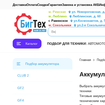
Доставка
Оплата
Скидки
Гарантия
Замена и установка АКБ
Инф
м. Римская
ул. Новорогожская, д
м. Люблино
Люблинская, д. 60
г. Раменское
ул.Космонавтов, д. 
м. Сокольники
ул.2-я Сокольниче
Каталог
ПОДБОР ДЛЯ ТЕХНИКИ:
АВТО
МОТ
Главная
Подб
Подбор аккумулятора
Аккумул
CLUB 2
Выбрать аккуму
GF2
техники.
Тяговые аккуму
GF4
техническим хар