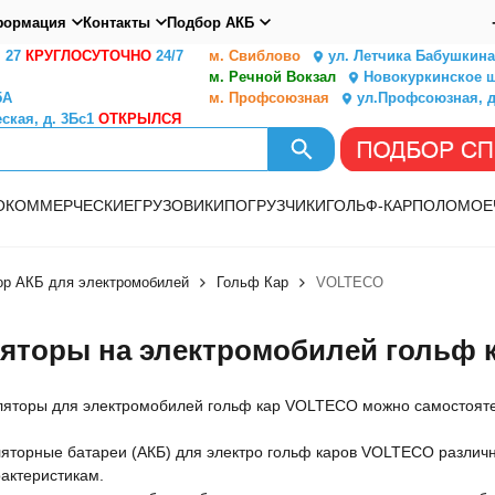
ормация
Контакты
Подбор АКБ
. 27
КРУГЛОСУТОЧНО
24/7
м. Свиблово
ул. Летчика Бабушкина,
м. Речной Вокзал
Новокуркинское ш.
5А
м. Профсоюзная
ул.Профсоюзная, д
ская, д. 3Бс1
ОТКРЫЛСЯ
О
КОММЕРЧЕСКИЕ
ГРУЗОВИКИ
ПОГРУЗЧИКИ
ГОЛЬФ-КАР
ПОЛОМОЕ
ор АКБ для электромобилей
Гольф Кар
VOLTECO
яторы на электромобилей гольф 
ляторы для электромобилей гольф кар VOLTECO можно самостоятел
ляторные батареи (АКБ) для электро гольф каров VOLTECO различ
актеристикам.