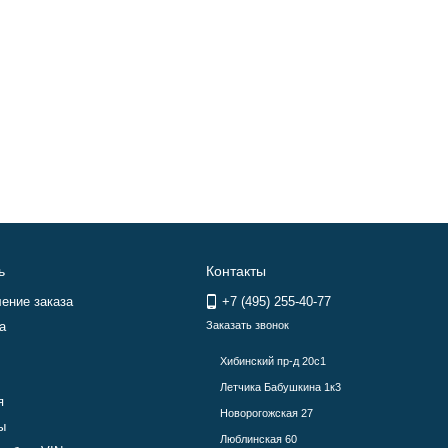
ь
Контакты
ение заказа
+7 (495) 255-40-77
а
Заказать звонок
Хибинский пр-д 20с1
Летчика Бабушкина 1к3
я
Новорогожская 27
ы
Люблинская 60