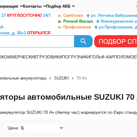
ормация
Контакты
Подбор АКБ
. 27
КРУГЛОСУТОЧНО
24/7
м. Свиблово
ул. Летчика Бабушкина,
м. Речной Вокзал
Новокуркинское ш.
5А
м. Профсоюзная
ул.Профсоюзная, д
ская, д. 3Бс1
ОТКРЫЛСЯ
О
КОММЕРЧЕСКИЕ
ГРУЗОВИКИ
ПОГРУЗЧИКИ
ГОЛЬФ-КАР
ПОЛОМОЕ
мобильные аккумуляторы
SUZUKI
70 Ач
яторы автомобильные SUZUKI 70 А
ккумулятор SUZUKI 70 Ач (Ампер час) маркируется по Евро станда
Цена