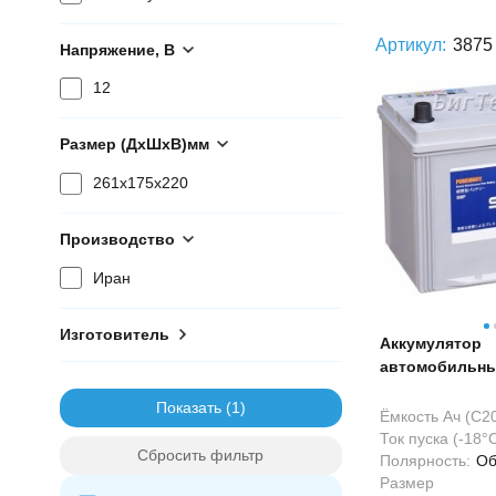
Артикул:
3875
Напряжение, В
12
Размер (ДхШхВ)мм
261x175x220
Производство
Иран
Изготовитель
Аккумулятор
автомобильны
SMF80D26L 70
Показать
Ёмкость Ач (С20
Ток пуска (-18°С
Сбросить фильтр
Полярность:
Об
Размер