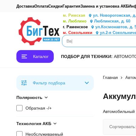
Доставка
Оплата
Скидки
Гарантия
Замена и установка АКБ
Инф
м. Римская
ул. Новорогожская, д
м. Люблино
Люблинская, д. 60
г. Раменское
ул.Космонавтов, д. 
м. Сокольники
ул.2-я Сокольниче
Каталог
ПОДБОР ДЛЯ ТЕХНИКИ:
АВТО
МОТ
Главная
Авто
Фильтр подбора
Аккумул
Полярность
Обратная -/+
Автомобильный а
Технология АКБ
Сортировать:
Необслуживаемый