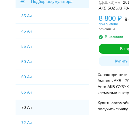
Подбор аккумулятора
(ДхШхВ)мм:
26
АКБ SUZUKI 70А
35 Ач
8 800
₽
9
при обмене
без обмена
45 Ач
В наличии
55 Ач
В ко
Купить 
50 Ач
Характеристики:
60 Ач
ёмкость АКБ - 70
Авто АКБ СУЗУКИ
66 Ач
клеммами высту
Купить автомоби
70 Ач
получить скидку
72 Ач