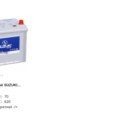
й SUZUKI
Ач
):
70
):
620
ратная -/+