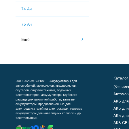
74 Ач
75 Ач
Ещё
Каталог
2000-2026 © БигТех — Аккумуляторы для
автомобилей, мотоциклов, квадроциклов,
(без име
скутеров, садовой техники, лодочных
Автомоб
электромоторов, аккумуляторы глубокого
разряда для цикличной работы, тяговые
АКБ для
аккумуляторы, предназначенные для
АКБ для
электродвигателей на электрокарах, гелевые
аккумуляторы для инвалидных колясок и др.
АКБ для
электромашин.
АКБ GEL