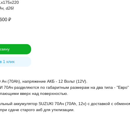
1x175x220
ч, d26l
 600
₽
рзину
в 1 клик
 Ач (70Ah), напряжение АКБ - 12 Вольт (12V).
 70Ач разделяются по габаритным размерам на два типа - "Евро" 
пающими вверх над поверхностью.
льный аккумулятор SUZUKI 70Ач (70Ah, 12v) с доставкой с обменом
 при сдаче старого акб для утилизации.