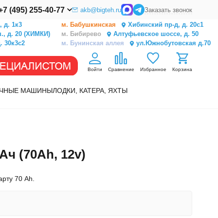
+7 (495) 255-40-77
akb@bigteh.ru
Заказать звонок
 д. 1к3
м. Бабушкинская
Хибинский пр-д, д. 20с1
, д. 20 (ХИМКИ)
м. Бибирево
Алтуфьевское шоссе, д. 50
. 30к3с2
м. Бунинская аллея
ул.Южнобутовская д.70
Войти
Сравнение
Избранное
Корзина
ЧНЫЕ МАШИНЫ
ЛОДКИ, КАТЕРА, ЯХТЫ
ч (70Ah, 12v)
рту 70 Ah.