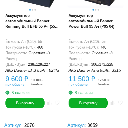
Аккумулятор
Аккумулятор
автомобильный Banner
автомобильный Banner
Running Bull EFB 55 Ач (555
Power Bull 95 Ач (P95 04)
15)
Ёмкость Ач (С20):
55
Ёмкость Ач (С20):
95
Ток пуска (-18°С):
460
Ток пуска (-18°С):
740
Полярность:
Обратная -/+
Полярность:
Обратная -/+
Размер
Размер
(ДхШхВ)мм:
238x129x227
(ДхШхВ)мм:
306x173x225
АКБ Banner EFB 55Ah, b24la
АКБ Banner Asia 95Ah, d31lk
9 600
₽
11 500
₽
10 100
₽
12 500
₽
при обмене
при обмене
без обмена
без обмена
В наличии
В наличии
В корзину
В корзину
Артикул:
2070
Артикул:
3659