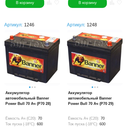
В корзину
В корзину
Артикул:
1246
Артикул:
1248
Аккумулятор
Аккумулятор
автомобильный Banner
автомобильный Banner
Power Bull 70 Ач (P70 28)
Power Bull 70 Ач (P70 29)
Ёмкость Ач (С20):
70
Ёмкость Ач (С20):
70
Ток пуска (-18°С):
600
Ток пуска (-18°С):
600