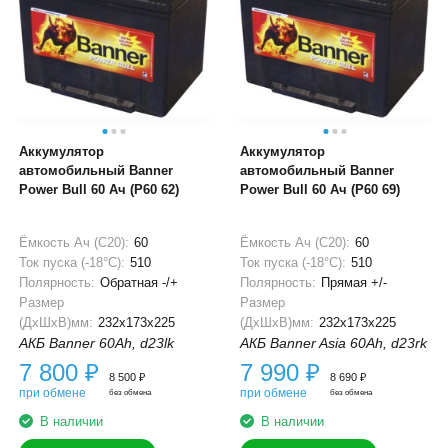
Аккумулятор
Аккумулятор
автомобильный Banner
автомобильный Banner
Power Bull 60 Ач (P60 62)
Power Bull 60 Ач (P60 69)
Ёмкость Ач (С20):
60
Ёмкость Ач (С20):
60
Ток пуска (-18°С):
510
Ток пуска (-18°С):
510
Полярность:
Обратная -/+
Полярность:
Прямая +/-
Размер
Размер
(ДхШхВ)мм:
232x173x225
(ДхШхВ)мм:
232x173x225
АКБ Banner 60Ah, d23lk
АКБ Banner Asia 60Ah, d23rk
7 800
₽
7 990
₽
8 500
₽
8 690
₽
при обмене
при обмене
без обмена
без обмена
В наличии
В наличии