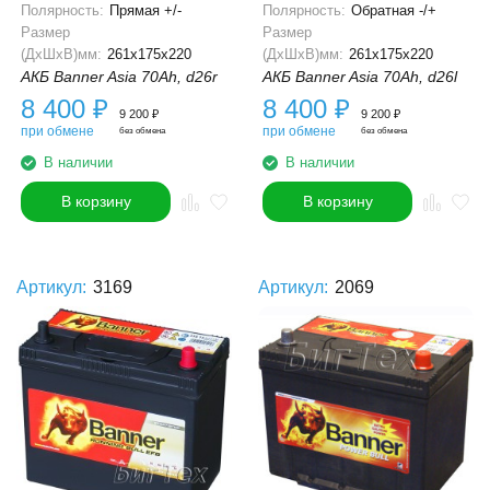
Полярность:
Прямая +/-
Полярность:
Обратная -/+
Размер
Размер
(ДхШхВ)мм:
261x175x220
(ДхШхВ)мм:
261x175x220
АКБ Banner Asia 70Ah, d26r
АКБ Banner Asia 70Ah, d26l
8 400
₽
8 400
₽
9 200
₽
9 200
₽
при обмене
при обмене
без обмена
без обмена
В наличии
В наличии
В корзину
В корзину
Артикул:
3169
Артикул:
2069