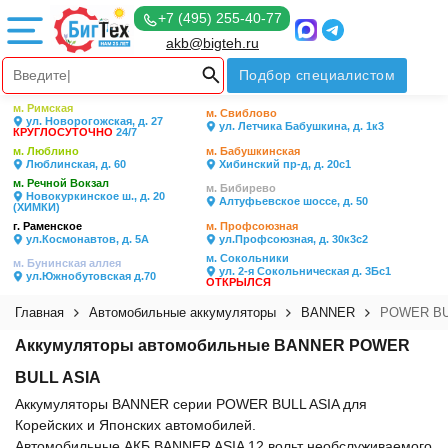
+7 (495) 255-40-77
akb@bigteh.ru
Подбор специалистом
м. Римская
м. Свиблово
ул. Новорогожская, д. 27
ул. Летчика Бабушкина, д. 1к3
КРУГЛОСУТОЧНО
24/7
м. Люблино
м. Бабушкинская
Люблинская, д. 60
Хибинский пр-д, д. 20с1
м. Речной Вокзал
м. Бибирево
Новокуркинское ш., д. 20
Алтуфьевское шоссе, д. 50
(ХИМКИ)
г. Раменское
м. Профсоюзная
ул.Космонавтов, д. 5А
ул.Профсоюзная, д. 30к3с2
м. Сокольники
м. Бунинская аллея
ул. 2-я Сокольническая д. 3Бс1
ул.Южнобутовская д.70
ОТКРЫЛСЯ
Главная
Автомобильные аккумуляторы
BANNER
POWER BU
Аккумуляторы автомобильные BANNER POWER
BULL ASIA
Аккумуляторы BANNER серии POWER BULL ASIA для
Корейских и Японских автомобилей.
Автомобильные АКБ BANNER ASIA 12 вольт необслуживаемого