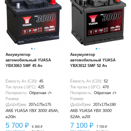
Аккумулятор
Аккумулятор
автомобильный YUASA
автомобильный YUASA
YBX3063 SMF 45 Ач
YBX3012 SMF 52 Ач
Ёмкость Ач (С20):
45
Ёмкость Ач (С20):
52
Ток пуска (-18°С):
425
Ток пуска (-18°С):
470
Полярность:
Обратная -/+
Полярность:
Обратная -/+
Размер
Размер
(ДхШхВ)мм:
207x175x175
(ДхШхВ)мм:
207x175x190
АКБ YUASA YBX 3000 45Ah,
АКБ YUASA YBX 3000
e20ln
52Ah, e20l
5 700
₽
7 100
₽
6 300
₽
7 700
₽