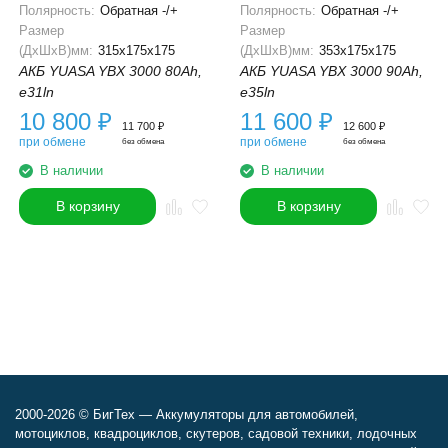
Полярность:
Обратная -/+
Полярность:
Обратная -/+
Размер
Размер
(ДхШхВ)мм:
315x175x175
(ДхШхВ)мм:
353x175x175
АКБ YUASA YBX 3000 80Ah,
АКБ YUASA YBX 3000 90Ah,
e31ln
e35ln
10 800
₽
11 600
₽
11 700
₽
12 600
₽
при обмене
при обмене
без обмена
без обмена
В наличии
В наличии
В корзину
В корзину
2000-2026 © БигТех — Аккумуляторы для автомобилей,
мотоциклов, квадроциклов, скутеров, садовой техники, лодочных