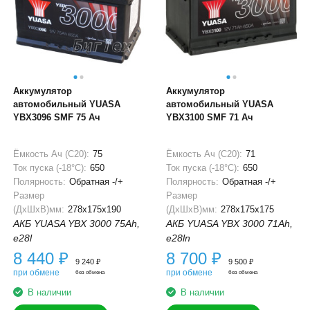
Аккумулятор
Аккумулятор
автомобильный YUASA
автомобильный YUASA
YBX3096 SMF 75 Ач
YBX3100 SMF 71 Ач
Ёмкость Ач (С20):
75
Ёмкость Ач (С20):
71
Ток пуска (-18°С):
650
Ток пуска (-18°С):
650
Полярность:
Обратная -/+
Полярность:
Обратная -/+
Размер
Размер
(ДхШхВ)мм:
278x175x190
(ДхШхВ)мм:
278x175x175
АКБ YUASA YBX 3000 75Ah,
АКБ YUASA YBX 3000 71Ah,
e28l
e28ln
8 440
₽
8 700
₽
9 240
₽
9 500
₽
при обмене
при обмене
без обмена
без обмена
В наличии
В наличии