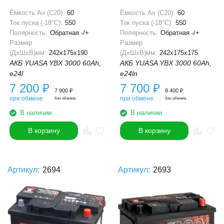
Ёмкость Ач (С20):
60
Ёмкость Ач (С20):
60
Ток пуска (-18°С):
550
Ток пуска (-18°С):
550
Полярность:
Обратная -/+
Полярность:
Обратная -/+
Размер
Размер
(ДхШхВ)мм:
242x175x190
(ДхШхВ)мм:
242x175x175
АКБ YUASA YBX 3000 60Ah,
АКБ YUASA YBX 3000 60Ah,
e24l
e24ln
7 200
₽
7 700
₽
7 900
₽
8 400
₽
при обмене
при обмене
без обмена
без обмена
В наличии
В наличии
В корзину
В корзину
Артикул:
2694
Артикул:
2693