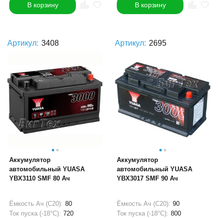
В корзину
В корзину
Артикул:
3408
Артикул:
2695
Аккумулятор
Аккумулятор
автомобильный YUASA
автомобильный YUASA
YBX3110 SMF 80 Ач
YBX3017 SMF 90 Ач
Ёмкость Ач (С20):
80
Ёмкость Ач (С20):
90
Ток пуска (-18°С):
720
Ток пуска (-18°С):
800