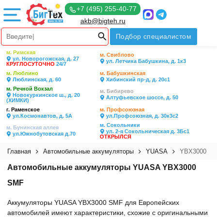
+7 (495) 255-40-77
akb@bigteh.ru
Подбор специалистом
м. Римская
м. Свиблово
ул. Новорогожская, д. 27
ул. Летчика Бабушкина, д. 1к3
КРУГЛОСУТОЧНО
24/7
м. Люблино
м. Бабушкинская
Люблинская, д. 60
Хибинский пр-д, д. 20с1
м. Речной Вокзал
м. Бибирево
Новокуркинское ш., д. 20
Алтуфьевское шоссе, д. 50
(ХИМКИ)
г. Раменское
м. Профсоюзная
ул.Космонавтов, д. 5А
ул.Профсоюзная, д. 30к3с2
м. Сокольники
м. Бунинская аллея
ул. 2-я Сокольническая д. 3Бс1
ул.Южнобутовская д.70
ОТКРЫЛСЯ
Главная
Автомобильные аккумуляторы
YUASA
YBX3000
Автомобильные аккумуляторы YUASA YBX3000
SMF
Аккумуляторы YUASA YBX3000 SMF для Европейских
автомобилей имеют характеристики, схожие с оригинальными