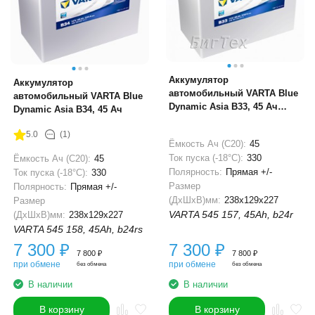
Аккумулятор
Аккумулятор
автомобильный VARTA Blue
автомобильный VARTA Blue
Dynamic Asia B33, 45 Ач
Dynamic Asia B34, 45 Ач
(тонкие клеммы)
5.0
(1)
Ёмкость Ач (С20):
45
Ток пуска (-18°С):
330
Ёмкость Ач (С20):
45
Полярность:
Прямая +/-
Ток пуска (-18°С):
330
Размер
Полярность:
Прямая +/-
(ДхШхВ)мм:
238x129x227
Размер
VARTA 545 157, 45Ah, b24r
(ДхШхВ)мм:
238x129x227
VARTA 545 158, 45Ah, b24rs
7 300
₽
7 300
₽
7 800
₽
7 800
₽
при обмене
при обмене
без обмена
без обмена
В наличии
В наличии
В корзину
В корзину