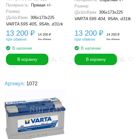
Полярность:
Прямая +/-
Размер
Размер
(ДхШхВ)мм:
306x173x225
(ДхШхВ)мм:
306x173x225
VARTA 595 404, 95Ah, d31lk
VARTA 595 405, 95Ah, d31rk
13 200
₽
13 200
₽
14 200
₽
14 200
₽
при обмене
при обмене
без обмена
без обмена
В наличии
В наличии
В корзину
В корзину
Артикул:
1072