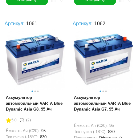
Артикул:
1061
Артикул:
1062
Аккумулятор
Аккумулятор
автомобильный VARTA Blue
автомобильный VARTA Blue
Dynamic Asia G8, 95 Ач
Dynamic Asia G7, 95 Ач
5.0
(2)
Ёмкость Ач (С20):
95
Ёмкость Ач (С20):
95
Ток пуска (-18°С):
830
Ток пуска (-18°С):
830
Полярность:
Обратная -/+