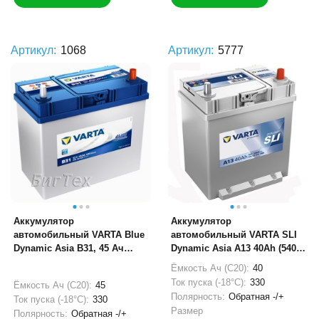
Артикул:
1068
Артикул:
5777
Аккумулятор
Аккумулятор
автомобильный VARTA Blue
автомобильный VARTA SLI
Dynamic Asia B31, 45 Ач
Dynamic Asia A13 40Ah (540
(тонкие клеммы)
125 033)
Ёмкость Ач (С20):
40
Ток пуска (-18°С):
330
Ёмкость Ач (С20):
45
Полярность:
Обратная -/+
Ток пуска (-18°С):
330
Размер
Полярность:
Обратная -/+