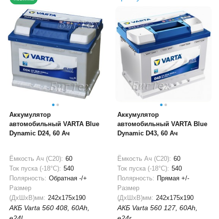
Аккумулятор
Аккумулятор
автомобильный VARTA Blue
автомобильный VARTA Blue
Dynamic D24, 60 Ач
Dynamic D43, 60 Ач
Ёмкость Ач (С20):
60
Ёмкость Ач (С20):
60
Ток пуска (-18°С):
540
Ток пуска (-18°С):
540
Полярность:
Обратная -/+
Полярность:
Прямая +/-
Размер
Размер
(ДхШхВ)мм:
242x175x190
(ДхШхВ)мм:
242x175x190
АКБ Varta 560 408, 60Ah,
АКБ Varta 560 127, 60Ah,
e24l
e24r