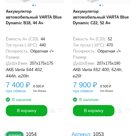
Аккумулятор
Аккумулятор
автомобильный VARTA Blue
автомобильный VARTA Blue
Dynamic B18, 44 Ач
Dynamic C22, 52 Ач
Ёмкость Ач (С20):
44
Ёмкость Ач (С20):
52
Ток пуска (-18°С):
440
Ток пуска (-18°С):
470
Полярность:
Обратная -/+
Полярность:
Обратная -/+
Размер
Размер
(ДхШхВ)мм:
207x175x175
(ДхШхВ)мм:
207x175x190
АКБ Varta 544 402,
АКБ Varta 552 400, 52Ah,
44Ah, e20ln
e20l
7 400
₽
7 900
₽
8 000
₽
8 500
₽
при обмене
при обмене
без обмена
без обмена
В наличии
В наличии
В корзину
В корзину
Артикул:
1054
Артикул:
1053
новинка