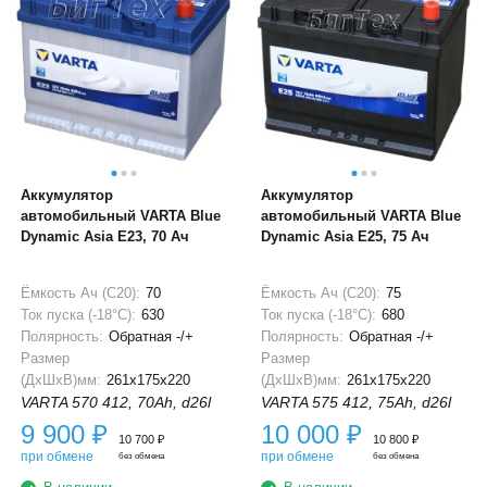
Аккумулятор
Аккумулятор
автомобильный VARTA Blue
автомобильный VARTA Blue
Dynamic Asia E23, 70 Ач
Dynamic Asia E25, 75 Ач
Ёмкость Ач (С20):
70
Ёмкость Ач (С20):
75
Ток пуска (-18°С):
630
Ток пуска (-18°С):
680
Полярность:
Обратная -/+
Полярность:
Обратная -/+
Размер
Размер
(ДхШхВ)мм:
261x175x220
(ДхШхВ)мм:
261x175x220
VARTA 570 412, 70Ah, d26l
VARTA 575 412, 75Ah, d26l
9 900
₽
10 000
₽
10 700
₽
10 800
₽
при обмене
при обмене
без обмена
без обмена