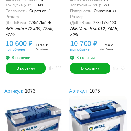
Ток пуска (-18°С):
680
Ток пуска (-18°С):
680
Полярность:
Обратная -/+
Полярность:
Обратная -/+
Размер
Размер
(ДхШхВ)мм:
278x175x175
(ДхШхВ)мм:
278x175x190
АКБ Varta 572 409, 72Ah,
АКБ Varta 574 012, 74Ah,
e28ln
e28l
10 600
₽
10 700
₽
11 400
₽
11 500
₽
при обмене
при обмене
без обмена
без обмена
В наличии
В наличии
В корзину
В корзину
Артикул:
1073
Артикул:
1075