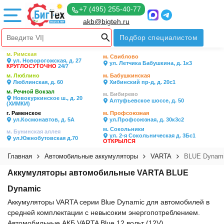
+7 (495) 255-40-77
akb@bigteh.ru
Подбор специалистом
м. Римская
м. Свиблово
ул. Новорогожская, д. 27
ул. Летчика Бабушкина, д. 1к3
КРУГЛОСУТОЧНО
24/7
м. Люблино
м. Бабушкинская
Люблинская, д. 60
Хибинский пр-д, д. 20с1
м. Речной Вокзал
м. Бибирево
Новокуркинское ш., д. 20
Алтуфьевское шоссе, д. 50
(ХИМКИ)
г. Раменское
м. Профсоюзная
ул.Космонавтов, д. 5А
ул.Профсоюзная, д. 30к3с2
м. Сокольники
м. Бунинская аллея
ул. 2-я Сокольническая д. 3Бс1
ул.Южнобутовская д.70
ОТКРЫЛСЯ
Главная
Автомобильные аккумуляторы
VARTA
BLUE Dynam
Аккумуляторы автомобильные VARTA BLUE
Dynamic
Аккумуляторы VARTA серии Blue Dynamic для автомобилей в
средней комплектации с невысоким энергопотреблением.
Автомобильные АКБ VARTA Blue 12 вольт (12V)