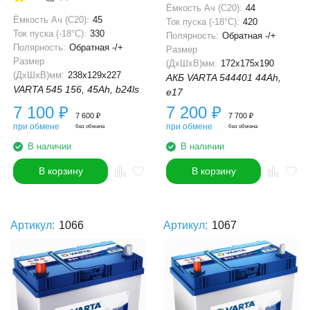
Ёмкость Ач (С20):
44
Ёмкость Ач (С20):
45
Ток пуска (-18°С):
420
Ток пуска (-18°С):
330
Полярность:
Обратная -/+
Полярность:
Обратная -/+
Размер
Размер
(ДхШхВ)мм:
172x175x190
(ДхШхВ)мм:
238x129x227
АКБ VARTA 544401 44Ah,
VARTA 545 156, 45Ah, b24ls
e17
7 100
₽
7 200
₽
7 600
₽
7 700
₽
при обмене
при обмене
без обмена
без обмена
В наличии
В наличии
В корзину
В корзину
Артикул:
1066
Артикул:
1067