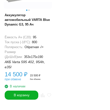
Аккумулятор
автомобильный VARTA Blue
Dynamic G3, 95 Ач
Ёмкость Ач (С20):
95
Ток пуска (-18°С):
800
Полярность:
Обратная -/+
Размер
(ДхШхВ)мм:
353x175x190
АКБ Varta 595 402, 95Ah,
e35l
14 500
₽
15 500
₽
при обмене
без обмена
В наличии
В корзину