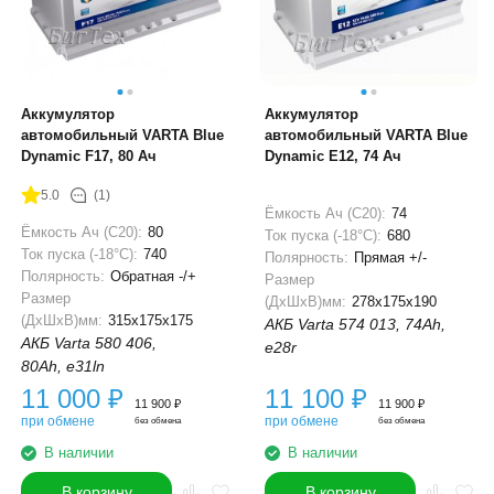
Аккумулятор
Аккумулятор
автомобильный VARTA Blue
автомобильный VARTA Blue
Dynamic F17, 80 Ач
Dynamic E12, 74 Ач
5.0
(1)
Ёмкость Ач (С20):
74
Ёмкость Ач (С20):
80
Ток пуска (-18°С):
680
Ток пуска (-18°С):
740
Полярность:
Прямая +/-
Полярность:
Обратная -/+
Размер
Размер
(ДхШхВ)мм:
278x175x190
(ДхШхВ)мм:
315x175x175
АКБ Varta 574 013, 74Ah,
АКБ Varta 580 406,
e28r
80Ah, e31ln
11 000
₽
11 100
₽
11 900
₽
11 900
₽
при обмене
при обмене
без обмена
без обмена
В наличии
В наличии
В корзину
В корзину