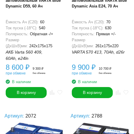
автомобильный VARTA Blue
автомобильный VARTA Blue
Dynamic D59, 60 Ач
Dynamic Asia E24, 70 Ач
Ёмкость Ач (С20):
60
Ёмкость Ач (С20):
70
Ток пуска (-18°С):
540
Ток пуска (-18°С):
630
Полярность:
Обратная -/+
Полярность:
Прямая +/-
Размер
Размер
(ДхШхВ)мм:
242x175x175
(ДхШхВ)мм:
261x175x220
АКБ Varta 560 409,
VARTA 570 413, 70Ah, d26r
60Ah, e24ln
8 600
₽
9 900
₽
9 300
₽
10 700
₽
при обмене
при обмене
без обмена
без обмена
В наличии
В наличии
В корзину
В корзину
Артикул:
2072
Артикул:
2788