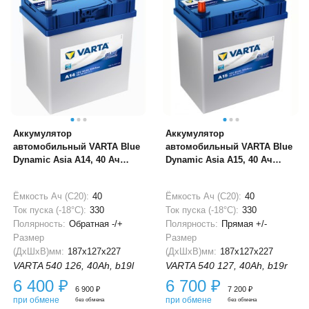
Аккумулятор
Аккумулятор
автомобильный VARTA Blue
автомобильный VARTA Blue
Dynamic Asia A14, 40 Ач
Dynamic Asia A15, 40 Ач
(тонкие клеммы)
(тонкие клеммы)
Ёмкость Ач (С20):
40
Ёмкость Ач (С20):
40
Ток пуска (-18°С):
330
Ток пуска (-18°С):
330
Полярность:
Обратная -/+
Полярность:
Прямая +/-
Размер
Размер
(ДхШхВ)мм:
187x127x227
(ДхШхВ)мм:
187x127x227
VARTA 540 126, 40Ah, b19l
VARTA 540 127, 40Ah, b19r
6 400
₽
6 700
₽
6 900
₽
7 200
₽
при обмене
при обмене
без обмена
без обмена