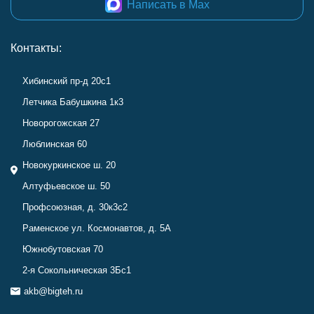
Написать в Max
Контакты:
Хибинский пр-д 20с1
Летчика Бабушкина 1к3
Новорогожская 27
Люблинская 60
Новокуркинское ш. 20
Алтуфьевское ш. 50
Профсоюзная, д. 30к3с2
Раменское ул. Космонавтов, д. 5А
Южнобутовская 70
2-я Сокольническая 3Бс1
akb@bigteh.ru