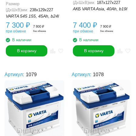
(ДхШхВ)мм:
187x127x227
Размер
АКБ VARTA Asia, 40Ah, b19l
(ДхШхВ)мм:
238x129x227
VARTA 545 155, 45Ah, b24l
7 300
₽
7 400
₽
7 800
₽
7 900
₽
при обмене
при обмене
без обмена
без обмена
В наличии
В наличии
В корзину
В корзину
Артикул:
1079
Артикул:
1078