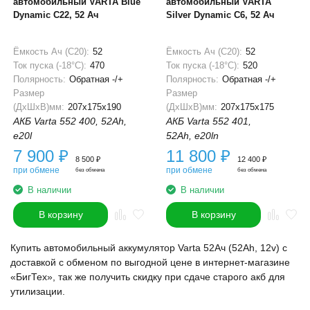
автомобильный VARTA Blue
автомобильный VARTA
Dynamic C22, 52 Ач
Silver Dynamic C6, 52 Ач
Ёмкость Ач (С20):
52
Ёмкость Ач (С20):
52
Ток пуска (-18°С):
470
Ток пуска (-18°С):
520
Полярность:
Обратная -/+
Полярность:
Обратная -/+
Размер
Размер
(ДхШхВ)мм:
207x175x190
(ДхШхВ)мм:
207x175x175
АКБ Varta 552 400, 52Ah,
АКБ Varta 552 401,
e20l
52Ah, e20ln
7 900
₽
11 800
₽
8 500
₽
12 400
₽
при обмене
при обмене
без обмена
без обмена
В наличии
В наличии
В корзину
В корзину
Купить автомобильный аккумулятор Varta 52Ач (52Ah, 12v) с
доставкой с обменом по выгодной цене в интернет-магазине
«БигТех», так же получить скидку при сдаче старого акб для
утилизации.