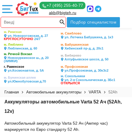
+7 (495) 255-40-77
akb@bigteh.ru
Подбор специалистом
м. Римская
м. Свиблово
ул. Новорогожская, д. 27
ул. Летчика Бабушкина, д. 1к3
КРУГЛОСУТОЧНО
24/7
м. Люблино
м. Бабушкинская
Люблинская, д. 60
Хибинский пр-д, д. 20с1
м. Речной Вокзал
м. Бибирево
Новокуркинское ш., д. 20
Алтуфьевское шоссе, д. 50
(ХИМКИ)
г. Раменское
м. Профсоюзная
ул.Космонавтов, д. 5А
ул.Профсоюзная, д. 30к3с2
м. Сокольники
м. Бунинская аллея
ул. 2-я Сокольническая д. 3Бс1
ул.Южнобутовская д.70
ОТКРЫЛСЯ
Главная
Автомобильные аккумуляторы
VARTA
52Ah
Аккумуляторы автомобильные Varta 52 Ач (52Ah,
12v)
Автомобильный аккумулятор Varta 52 Ач (Ампер час)
маркируется по Евро стандарту 52 Ah.