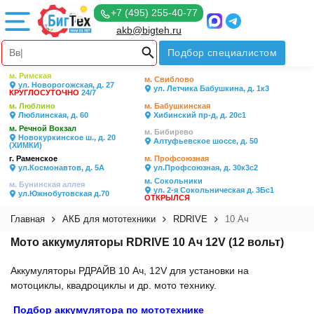
+7 (495) 255-40-77
akb@bigteh.ru
Подбор специалистом
м. Римская
м. Свиблово
ул. Новорогожская, д. 27
ул. Летчика Бабушкина, д. 1к3
КРУГЛОСУТОЧНО
24/7
м. Люблино
м. Бабушкинская
Люблинская, д. 60
Хибинский пр-д, д. 20с1
м. Речной Вокзал
м. Бибирево
Новокуркинское ш., д. 20
Алтуфьевское шоссе, д. 50
(ХИМКИ)
г. Раменское
м. Профсоюзная
ул.Космонавтов, д. 5А
ул.Профсоюзная, д. 30к3с2
м. Сокольники
м. Бунинская аллея
ул. 2-я Сокольническая д. 3Бс1
ул.Южнобутовская д.70
ОТКРЫЛСЯ
Главная
АКБ для мототехники
RDRIVE
10 Ач
Мото аккумуляторы RDRIVE 10 Ач 12V (12 вольт)
Аккумуляторы РДРАЙВ 10 Ач, 12V для установки на
мотоциклы, квадроциклы и др. мото технику.
Подбор аккумулятора по мототехнике