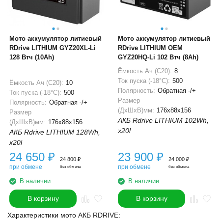
Мото аккумулятор литиевый
Мото аккумулятор литиевый
RDrive LITHIUM GYZ20XL-Li
RDrive LITHIUM OEM
128 Втч (10Ah)
GYZ20HQ-Li 102 Втч (8Ah)
Ёмкость Ач (С20):
8
Ток пуска (-18°С):
500
Ёмкость Ач (С20):
10
Полярность:
Обратная -/+
Ток пуска (-18°С):
500
Размер
Полярность:
Обратная -/+
(ДхШхВ)мм:
176x88x156
Размер
АКБ Rdrive LITHIUM 102Wh,
(ДхШхВ)мм:
176x88x156
x20l
АКБ Rdrive LITHIUM 128Wh,
x20l
24 650
₽
23 900
₽
24 800
₽
24 000
₽
при обмене
при обмене
без обмена
без обмена
В наличии
В наличии
В корзину
В корзину
Характеристики мото АКБ RDRIVE: