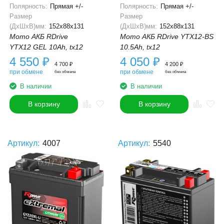
Полярность:
Прямая +/-
Полярность:
Прямая +/-
Размер
Размер
(ДхШхВ)мм:
152x88x131
(ДхШхВ)мм:
152x88x131
Мото АКБ RDrive
Мото АКБ RDrive YTX12-BS
YTX12 GEL 10Ah, tx12
10.5Ah, tx12
4 550
₽
4 050
₽
4 700
₽
4 200
₽
при обмене
при обмене
без обмена
без обмена
В наличии
В наличии
В корзину
В корзину
Артикул:
4007
Артикул:
5540