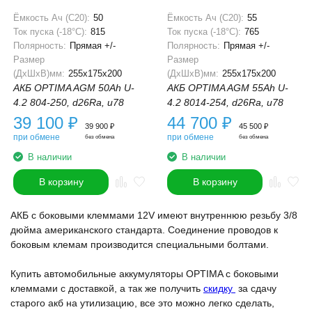
Ёмкость Ач (С20):
50
Ёмкость Ач (С20):
55
Ток пуска (-18°С):
815
Ток пуска (-18°С):
765
Полярность:
Прямая +/-
Полярность:
Прямая +/-
Размер
Размер
(ДхШхВ)мм:
255x175x200
(ДхШхВ)мм:
255x175x200
АКБ OPTIMA AGM 50Ah U-
АКБ OPTIMA AGM 55Ah U-
4.2 804-250, d26Ra, u78
4.2 8014-254, d26Ra, u78
39 100
₽
44 700
₽
39 900
₽
45 500
₽
при обмене
при обмене
без обмена
без обмена
В наличии
В наличии
В корзину
В корзину
АКБ c боковыми клеммами 12V имеют внутреннюю резьбу 3/8
дюйма американского стандарта. Соединение проводов к
боковым клемам производится специальными болтами.
Купить автомобильные аккумуляторы OPTIMA c боковыми
клеммами с доставкой, а так же получить
скидку
за сдачу
старого акб на утилизацию, все это можно легко сделать,