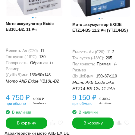
Мото аккумулятор Exide
Мото аккумулятор EXIDE
EB10L-B2, 11 Ач
ETZ14-BS 11.2 Ач (YTZ14-BS)
Ёмкость Ач (С20):
11
Ёмкость Ач (С20):
11.2
Ток пуска (-18°С):
130
Ток пуска (-18°С):
205
Полярность:
Обратная -/+
Полярность:
Прямая +/-
Размер
Размер
(ДхШхВ)мм:
136x90x145
(ДхШхВ)мм:
150x87x110
Мото АКБ Exide YB10L-B2
Мото АКБ Exide bike
ETZ14-BS 12v 11.2Ah
4 750
₽
9 150
₽
4 900
₽
9 300
₽
при обмене
при обмене
без обмена
без обмена
В наличии
В наличии
В корзину
В корзину
Характеристики мото АКБ EXIDE: