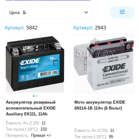
Цена
Артикул:
5842
Артикул:
2943
Аккумулятор резервный
Мото аккумулятор EXIDE
вспомогательный EXIDE
6N11A-1B 11Ач (6 Вольт)
Auxiliary EK111, 11Ah
Ёмкость Ач (С20):
11
Ток пуска (-18°С):
150
Ёмкость Ач (С20):
11
Полярность:
Прямая +/-
Ток пуска (-18°С):
95