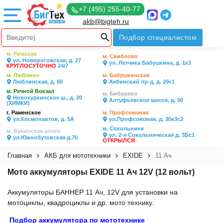
+7 (495) 255-40-77
akb@bigteh.ru
Подбор специалистом
м. Римская
м. Свиблово
ул. Новорогожская, д. 27
ул. Летчика Бабушкина, д. 1к3
КРУГЛОСУТОЧНО
24/7
м. Люблино
м. Бабушкинская
Люблинская, д. 60
Хибинский пр-д, д. 20с1
м. Речной Вокзал
м. Бибирево
Новокуркинское ш., д. 20
Алтуфьевское шоссе, д. 50
(ХИМКИ)
г. Раменское
м. Профсоюзная
ул.Космонавтов, д. 5А
ул.Профсоюзная, д. 30к3с2
м. Сокольники
м. Бунинская аллея
ул. 2-я Сокольническая д. 3Бс1
ул.Южнобутовская д.70
ОТКРЫЛСЯ
Главная
АКБ для мототехники
EXIDE
11 Ач
Мото аккумуляторы EXIDE 11 Ач 12V (12 вольт)
Аккумуляторы БАННЕР 11 Ач, 12V для установки на
мотоциклы, квадроциклы и др. мото технику.
Подбор аккумулятора по мототехнике