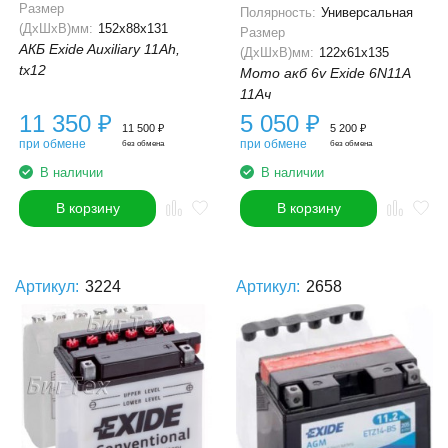
Размер
Полярность:
Универсальная
(ДхШхВ)мм:
152x88x131
Размер
АКБ Exide Auxiliary 11Ah,
(ДхШхВ)мм:
122x61x135
tx12
Мото акб 6v Exide 6N11A
11Ач
11 350
₽
5 050
₽
11 500
₽
5 200
₽
при обмене
при обмене
без обмена
без обмена
В наличии
В наличии
В корзину
В корзину
Артикул:
3224
Артикул:
2658