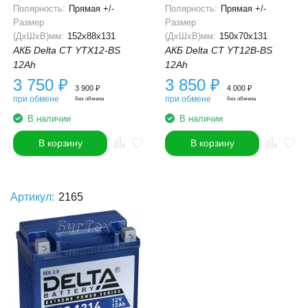
Полярность:
Прямая +/-
Полярность:
Прямая +/-
Размер
Размер
(ДхШхВ)мм:
152x88x131
(ДхШхВ)мм:
150x70x131
АКБ Delta CT YTX12-BS
АКБ Delta CT YT12B-BS
12Ah
12Ah
3 750
₽
3 850
₽
3 900
₽
4 000
₽
при обмене
при обмене
без обмена
без обмена
В наличии
В наличии
В корзину
В корзину
Артикул:
2165