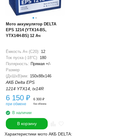
Мото аккумулятор DELTA
EPS 1214 (YTX14-BS,
YTX14H-BS) 12 Ач
Ёмкость Ач (С20):
12
Ток пуска (-18°С):
180
Полярность:
Прямая +/-
Размер
(ДхШхВ)мм:
150x88x146
АКБ Delta EPS
1214 YTX14, tx14R
6 150
₽
6 300
₽
при обмене
без обмена
В наличии
В корзину
Характеристики мото АКБ DELTA: