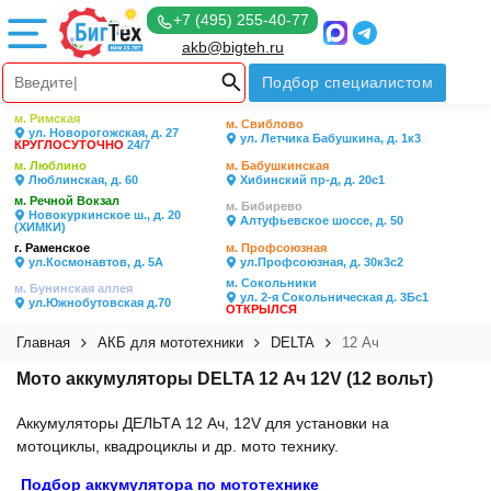
+7 (495) 255-40-77
akb@bigteh.ru
Подбор специалистом
м. Римская
м. Свиблово
ул. Новорогожская, д. 27
ул. Летчика Бабушкина, д. 1к3
КРУГЛОСУТОЧНО
24/7
м. Люблино
м. Бабушкинская
Люблинская, д. 60
Хибинский пр-д, д. 20с1
м. Речной Вокзал
м. Бибирево
Новокуркинское ш., д. 20
Алтуфьевское шоссе, д. 50
(ХИМКИ)
г. Раменское
м. Профсоюзная
ул.Космонавтов, д. 5А
ул.Профсоюзная, д. 30к3с2
м. Сокольники
м. Бунинская аллея
ул. 2-я Сокольническая д. 3Бс1
ул.Южнобутовская д.70
ОТКРЫЛСЯ
Главная
АКБ для мототехники
DELTA
12 Ач
Мото аккумуляторы DELTA 12 Ач 12V (12 вольт)
Аккумуляторы ДЕЛЬТА 12 Ач, 12V для установки на
мотоциклы, квадроциклы и др. мото технику.
Подбор аккумулятора по мототехнике