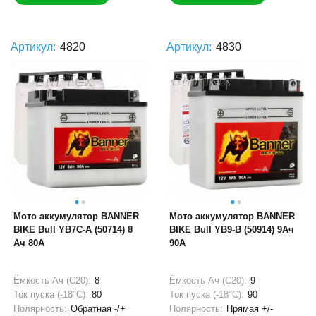
Артикул:
4820
Артикул:
4830
Мото аккумулятор BANNER
Мото аккумулятор BANNER
BIKE Bull YB7C-A (50714) 8
BIKE Bull YB9-B (50914) 9Ач
Ач 80А
90А
Ёмкость Ач (С20):
8
Ёмкость Ач (С20):
9
Ток пуска (-18°С):
80
Ток пуска (-18°С):
90
Полярность:
Обратная -/+
Полярность:
Прямая +/-