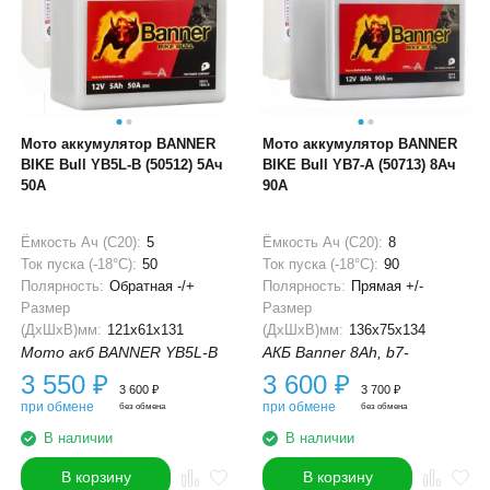
Мото аккумулятор BANNER
Мото аккумулятор BANNER
BIKE Bull YB5L-B (50512) 5Ач
BIKE Bull YB7-A (50713) 8Ач
50А
90А
Ёмкость Ач (С20):
5
Ёмкость Ач (С20):
8
Ток пуска (-18°С):
50
Ток пуска (-18°С):
90
Полярность:
Обратная -/+
Полярность:
Прямая +/-
Размер
Размер
(ДхШхВ)мм:
121x61x131
(ДхШхВ)мм:
136x75x134
Мото акб BANNER YB5L-B
АКБ Banner 8Ah, b7-
3 550
₽
3 600
₽
3 600
₽
3 700
₽
при обмене
при обмене
без обмена
без обмена
В наличии
В наличии
В корзину
В корзину