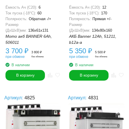
Ёмкость Ач (С20):
6
Ёмкость Ач (С20):
12
Ток пуска (-18°С):
60
Ток пуска (-18°С):
170
Полярность:
Обратная -/+
Полярность:
Прямая +/-
Размер
Размер
(ДхШхВ)мм:
136x61x131
(ДхШхВ)мм:
134x80x160
Мото акб BANNER 6Ah,
АКБ Banner 12Ah, 51211,
506011
b12a-a
3 700
₽
5 350
₽
3 800
₽
5 500
₽
при обмене
при обмене
без обмена
без обмена
В наличии
В наличии
В корзину
В корзину
Артикул:
4825
Артикул:
4831