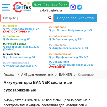
+7 (495) 255-40-77
akb@bigteh.ru
Подбор специалистом
м. Римская
м. Свиблово
ул. Новорогожская, д. 27
ул. Летчика Бабушкина, д. 1к3
КРУГЛОСУТОЧНО
24/7
м. Люблино
м. Бабушкинская
Люблинская, д. 60
Хибинский пр-д, д. 20с1
м. Речной Вокзал
м. Бибирево
Новокуркинское ш., д. 20
Алтуфьевское шоссе, д. 50
(ХИМКИ)
г. Раменское
м. Профсоюзная
ул.Космонавтов, д. 5А
ул.Профсоюзная, д. 30к3с2
м. Сокольники
м. Бунинская аллея
ул. 2-я Сокольническая д. 3Бс1
ул.Южнобутовская д.70
ОТКРЫЛСЯ
Главная
АКБ для мототехники
BANNER
Кислотные
Аккумуляторы BANNER кислотные
сухозаряженные
Аккумуляторы BANNER 12 вольт свинцово-кислотные с
электролитом в жидком состоянии для мотоциклов и