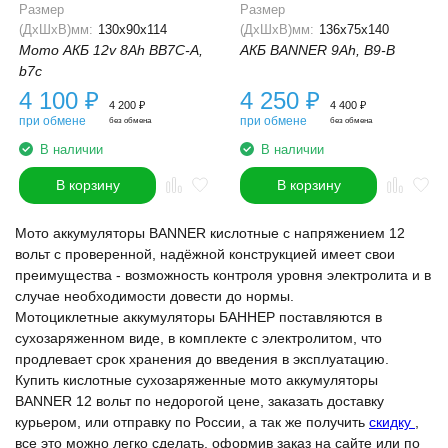
Размер
Размер
(ДхШхВ)мм:
130x90x114
(ДхШхВ)мм:
136x75x140
Мото АКБ 12v 8Ah BB7С-A,
АКБ BANNER 9Ah, B9-B
b7c
4 100
₽
4 250
₽
4 200
₽
4 400
₽
при обмене
при обмене
без обмена
без обмена
В наличии
В наличии
В корзину
В корзину
Мото аккумуляторы BANNER кислотные с напряжением 12
вольт с проверенной, надёжной конструкцией имеет свои
преимущества - возможность контроля уровня электролита и в
случае необходимости довести до нормы.
Мотоциклетные аккумуляторы БАННЕР поставляются в
сухозаряженном виде, в комплекте с электролитом, что
продлевает срок хранения до введения в эксплуатацию.
Купить кислотные сухозаряженные мото аккумуляторы
BANNER 12 вольт по недорогой цене, заказать доставку
курьером, или отправку по России, а так же получить
скидку
,
все это можно легко сделать, оформив заказ на сайте или по